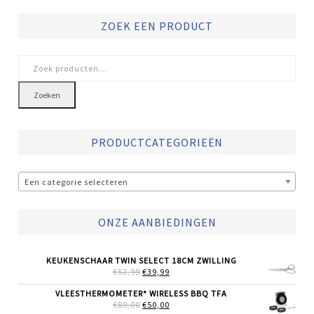
ZOEK EEN PRODUCT
Zoeken
naar:
Zoeken
PRODUCTCATEGORIEËN
Een categorie selecteren
ONZE AANBIEDINGEN
KEUKENSCHAAR TWIN SELECT 18CM ZWILLING
OORSPRONKELIJKE
HUIDIGE
€
52,99
€
39,99
PRIJS
PRIJS
WAS:
IS:
VLEESTHERMOMETER* WIRELESS BBQ TFA
€52,99.
€39,99.
OORSPRONKELIJKE
HUIDIGE
€
89,00
€
50,00
PRIJS
PRIJS