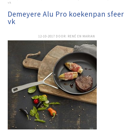
vk
Demeyere Alu Pro koekenpan sfeer
vk
12-10-2017
DOOR:
RENÉ EN MARIAN