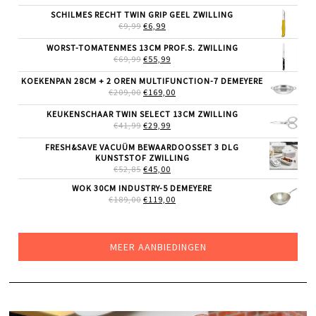
WAS:
IS:
SCHILMES RECHT TWIN GRIP GEEL ZWILLING
€89,00.
€50,00.
OORSPRONKELIJKE
HUIDIGE
€
9,99
€
6,99
PRIJS
PRIJS
WAS:
IS:
WORST-TOMATENMES 13CM PROF.S. ZWILLING
€9,99.
€6,99.
OORSPRONKELIJKE
HUIDIGE
€
69,99
€
55,99
PRIJS
PRIJS
WAS:
IS:
KOEKENPAN 28CM + 2 OREN MULTIFUNCTION-7 DEMEYERE
€69,99.
€55,99.
OORSPRONKELIJKE
HUIDIGE
€
209,00
€
169,00
PRIJS
PRIJS
WAS:
IS:
KEUKENSCHAAR TWIN SELECT 13CM ZWILLING
€209,00.
€169,00.
OORSPRONKELIJKE
HUIDIGE
€
41,99
€
29,99
PRIJS
PRIJS
WAS:
IS:
FRESH&SAVE VACUÜM BEWAARDOOSSET 3 DLG
€41,99.
€29,99.
KUNSTSTOF ZWILLING
OORSPRONKELIJKE
HUIDIGE
€
52,85
€
45,00
PRIJS
PRIJS
WOK 30CM INDUSTRY-5 DEMEYERE
WAS:
IS:
OORSPRONKELIJKE
HUIDIGE
€
189,00
€52,85.
€
119,00
€45,00.
PRIJS
PRIJS
WAS:
IS:
€189,00.
€119,00.
MEER AANBIEDINGEN