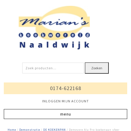
Zoeken
Zoeken
naar:
0174-622168
INLOGGEN MIJN ACCOUNT
Home
/
Demonstratie
/
DE KOEKENPAN
/ Demeyere Alu Pro koekenpan sfeer