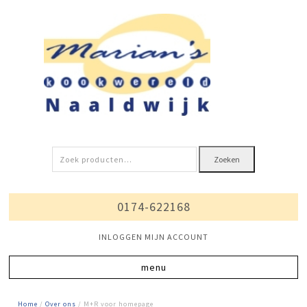
Zoeken
Zoeken
naar:
0174-622168
INLOGGEN MIJN ACCOUNT
Home
/
Over ons
/ M+R voor homepage