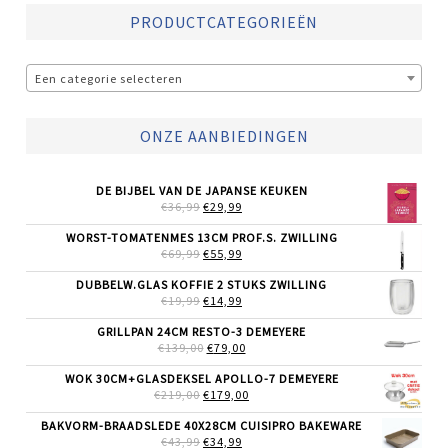
PRODUCTCATEGORIEËN
Een categorie selecteren
ONZE AANBIEDINGEN
DE BIJBEL VAN DE JAPANSE KEUKEN
OORSPRONKELIJKE
HUIDIGE
€
36,99
€
29,99
PRIJS
PRIJS
WAS:
IS:
WORST-TOMATENMES 13CM PROF.S. ZWILLING
€36,99.
€29,99.
OORSPRONKELIJKE
HUIDIGE
€
69,99
€
55,99
PRIJS
PRIJS
WAS:
IS:
DUBBELW.GLAS KOFFIE 2 STUKS ZWILLING
€69,99.
€55,99.
OORSPRONKELIJKE
HUIDIGE
€
19,99
€
14,99
PRIJS
PRIJS
WAS:
IS:
GRILLPAN 24CM RESTO-3 DEMEYERE
€19,99.
€14,99.
OORSPRONKELIJKE
HUIDIGE
€
139,00
€
79,00
PRIJS
PRIJS
WAS:
IS:
WOK 30CM+GLASDEKSEL APOLLO-7 DEMEYERE
€139,00.
€79,00.
OORSPRONKELIJKE
HUIDIGE
€
219,00
€
179,00
PRIJS
PRIJS
WAS:
IS:
BAKVORM-BRAADSLEDE 40X28CM CUISIPRO BAKEWARE
€219,00.
€179,00.
OORSPRONKELIJKE
HUIDIGE
€
43,99
€
34,99