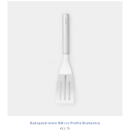
Bakspatel klein NW rvs Profile Brabantia
€
11,75