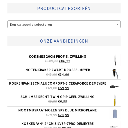
PRODUCTCATEGORIEËN
Een categorie selecteren
ONZE AANBIEDINGEN
KOKSMES 20CM PROF.S. ZWILLING
OORSPRONKELIJKE
HUIDIGE
€
109,00
€
86,99
PRIJS
PRIJS
WAS:
IS:
NOTENKRAKER ZWART DROSSELMEYER
€109,00.
€86,99.
OORSPRONKELIJKE
HUIDIGE
€
43,99
€
34,99
PRIJS
PRIJS
WAS:
IS:
KOEKENPAN 28CM ALUCOMFORT-3 CERAFORCE DEMEYERE
€43,99.
€34,99.
OORSPRONKELIJKE
HUIDIGE
€
69,00
€
59,99
PRIJS
PRIJS
WAS:
IS:
SCHILMES RECHT TWIN GRIP GEEL ZWILLING
€69,00.
€59,99.
OORSPRONKELIJKE
HUIDIGE
€
9,99
€
6,99
PRIJS
PRIJS
WAS:
IS:
NOOTMUSKAATMOLEN SKY BLUE MICROPLANE
€9,99.
€6,99.
OORSPRONKELIJKE
HUIDIGE
€
29,99
€
24,99
PRIJS
PRIJS
WAS:
IS:
KOEKENPAN* 24CM SILVER-7PRO DEMEYERE
€29,99.
€24,99.
OORSPRONKELIJKE
HUIDIGE