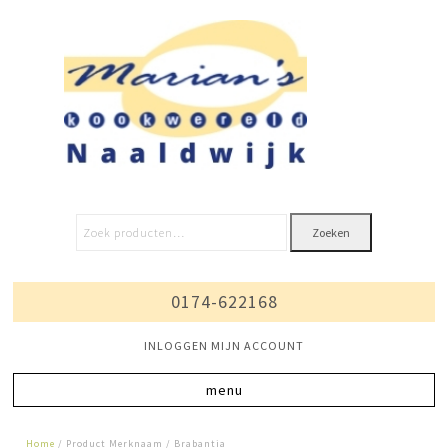
Zoeken
0174-622168
INLOGGEN MIJN ACCOUNT
Home
/ Product Merknaam / Brabantia