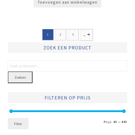
Toevoegen aan winkelwagen
1
2
3
→
ZOEK EEN PRODUCT
Zoeken
FILTEREN OP PRIJS
Min.
Max.
Prijs:
€0
—
€40
Filter
prijs
prijs