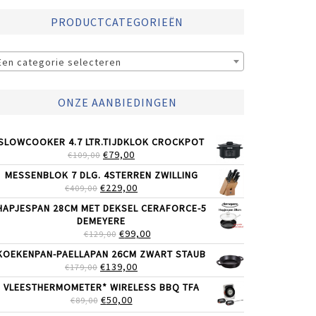
PRODUCTCATEGORIEËN
Een categorie selecteren
ONZE AANBIEDINGEN
SLOWCOOKER 4.7 LTR.TIJDKLOK CROCKPOT
OORSPRONKELIJKE
HUIDIGE
€
79,00
€
109,00
PRIJS
PRIJS
MESSENBLOK 7 DLG. 4STERREN ZWILLING
WAS:
IS:
OORSPRONKELIJKE
HUIDIGE
€
229,00
€
409,00
€109,00.
€79,00.
PRIJS
PRIJS
HAPJESPAN 28CM MET DEKSEL CERAFORCE-5
WAS:
IS:
DEMEYERE
€409,00.
€229,00.
OORSPRONKELIJKE
HUIDIGE
€
99,00
€
129,00
PRIJS
PRIJS
KOEKENPAN-PAELLAPAN 26CM ZWART STAUB
WAS:
IS:
OORSPRONKELIJKE
HUIDIGE
€
139,00
€
179,00
€129,00.
€99,00.
PRIJS
PRIJS
VLEESTHERMOMETER* WIRELESS BBQ TFA
WAS:
IS:
OORSPRONKELIJKE
HUIDIGE
€
50,00
€
89,00
€179,00.
€139,00.
PRIJS
PRIJS