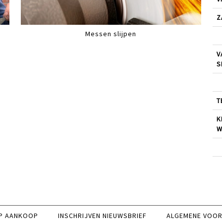
Z
Messen slijpen
V
S
T
K
W
P AANKOOP
INSCHRIJVEN NIEUWSBRIEF
ALGEMENE VOO