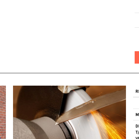
R
M
D
T
V