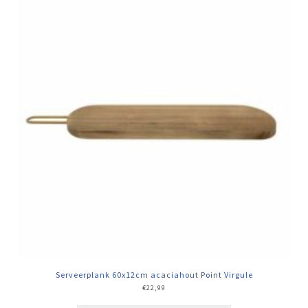
Serveerplank 60x12cm acaciahout Point Virgule
€
22,99