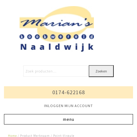
Zoeken
0174-622168
INLOGGEN MIJN ACCOUNT
Home
/ Product Merknaam / Point-Virgule