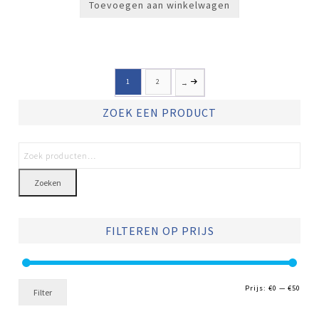
Toevoegen aan winkelwagen
1
2
→
ZOEK EEN PRODUCT
Zoeken
FILTEREN OP PRIJS
Min.
Max.
Prijs:
€0
—
€50
Filter
prijs
prijs