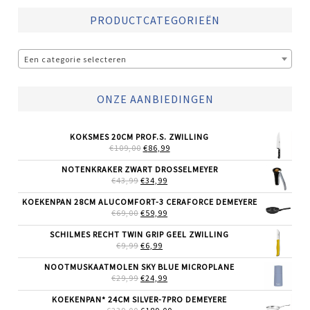
PRODUCTCATEGORIEËN
Een categorie selecteren
ONZE AANBIEDINGEN
KOKSMES 20CM PROF.S. ZWILLING
OORSPRONKELIJKE
HUIDIGE
€
109,00
€
86,99
PRIJS
PRIJS
WAS:
IS:
NOTENKRAKER ZWART DROSSELMEYER
€109,00.
€86,99.
OORSPRONKELIJKE
HUIDIGE
€
43,99
€
34,99
PRIJS
PRIJS
WAS:
IS:
KOEKENPAN 28CM ALUCOMFORT-3 CERAFORCE DEMEYERE
€43,99.
€34,99.
OORSPRONKELIJKE
HUIDIGE
€
69,00
€
59,99
PRIJS
PRIJS
WAS:
IS:
SCHILMES RECHT TWIN GRIP GEEL ZWILLING
€69,00.
€59,99.
OORSPRONKELIJKE
HUIDIGE
€
9,99
€
6,99
PRIJS
PRIJS
WAS:
IS:
NOOTMUSKAATMOLEN SKY BLUE MICROPLANE
€9,99.
€6,99.
OORSPRONKELIJKE
HUIDIGE
€
29,99
€
24,99
PRIJS
PRIJS
WAS:
IS:
KOEKENPAN* 24CM SILVER-7PRO DEMEYERE
€29,99.
€24,99.
OORSPRONKELIJKE
HUIDIGE