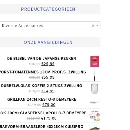
PRODUCTCATEGORIEËN
Diverse Accessoires
×
ONZE AANBIEDINGEN
DE BIJBEL VAN DE JAPANSE KEUKEN
OORSPRONKELIJKE
HUIDIGE
€
29,99
€
36,99
PRIJS
PRIJS
ORST-TOMATENMES 13CM PROF.S. ZWILLING
WAS:
IS:
OORSPRONKELIJKE
HUIDIGE
€
55,99
€
69,99
€36,99.
€29,99.
PRIJS
PRIJS
DUBBELW.GLAS KOFFIE 2 STUKS ZWILLING
WAS:
IS:
OORSPRONKELIJKE
HUIDIGE
€
14,99
€
19,99
€69,99.
€55,99.
PRIJS
PRIJS
GRILLPAN 24CM RESTO-3 DEMEYERE
WAS:
IS:
OORSPRONKELIJKE
HUIDIGE
€
79,00
€
139,00
€19,99.
€14,99.
PRIJS
PRIJS
OK 30CM+GLASDEKSEL APOLLO-7 DEMEYERE
WAS:
IS:
OORSPRONKELIJKE
HUIDIGE
€
179,00
€
219,00
€139,00.
€79,00.
PRIJS
PRIJS
BAKVORM-BRAADSLEDE 40X28CM CUISIPRO
WAS:
IS: