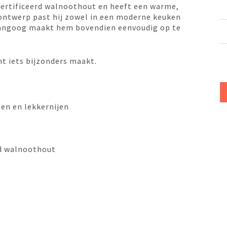
certificeerd walnoothout en heeft een warme,
e ontwerp past hij zowel in een moderne keuken
phangoog maakt hem bovendien eenvoudig op te
t iets bijzonders maakt.
ten en lekkernijen
rd walnoothout