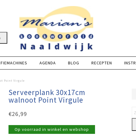
n
FFIEMACHINES
AGENDA
BLOG
RECEPTEN
INSTR
t Point Virgule
Serveerplank 30x17cm
walnoot Point Virgule
€
26,99
Op voorraad in winkel en webshop