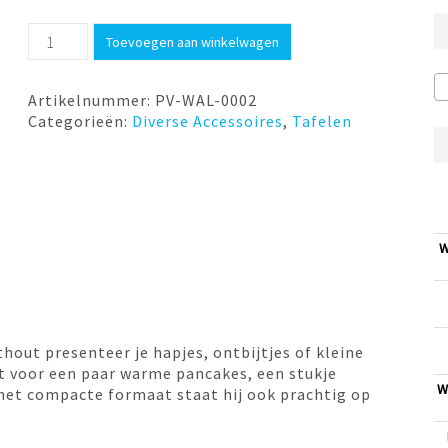
Serveerplank
Toevoegen aan winkelwagen
30x17cm
walnoot
Point
Artikelnummer:
PV-WAL-0002
Virgule
Categorieën:
Diverse Accessoires
,
Tafelen
aantal
W
hout presenteer je hapjes, ontbijtjes of kleine
ct voor een paar warme pancakes, een stukje
W
r het compacte formaat staat hij ook prachtig op