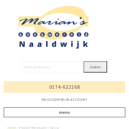
Zoeken
0174-622168
INLOGGEN MIJN ACCOUNT
Home
/ Product Merknaam / Valira