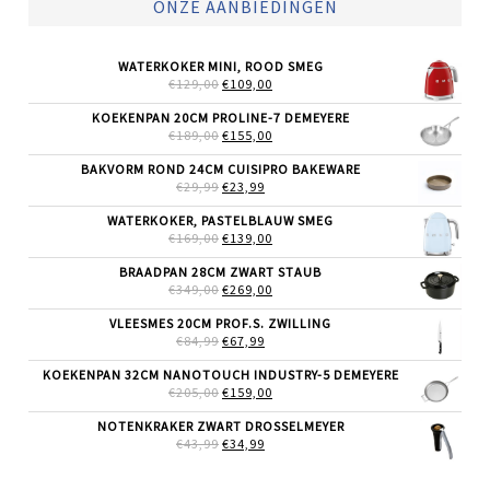
ONZE AANBIEDINGEN
WATERKOKER MINI, ROOD SMEG
OORSPRONKELIJKE
HUIDIGE
€
129,00
€
109,00
PRIJS
PRIJS
WAS:
IS:
KOEKENPAN 20CM PROLINE-7 DEMEYERE
€129,00.
€109,00.
OORSPRONKELIJKE
HUIDIGE
€
189,00
€
155,00
PRIJS
PRIJS
WAS:
IS:
BAKVORM ROND 24CM CUISIPRO BAKEWARE
€189,00.
€155,00.
OORSPRONKELIJKE
HUIDIGE
€
29,99
€
23,99
PRIJS
PRIJS
WAS:
IS:
WATERKOKER, PASTELBLAUW SMEG
€29,99.
€23,99.
OORSPRONKELIJKE
HUIDIGE
€
169,00
€
139,00
PRIJS
PRIJS
WAS:
IS:
BRAADPAN 28CM ZWART STAUB
€169,00.
€139,00.
OORSPRONKELIJKE
HUIDIGE
€
349,00
€
269,00
PRIJS
PRIJS
WAS:
IS:
VLEESMES 20CM PROF.S. ZWILLING
€349,00.
€269,00.
OORSPRONKELIJKE
HUIDIGE
€
84,99
€
67,99
PRIJS
PRIJS
WAS:
IS:
KOEKENPAN 32CM NANOTOUCH INDUSTRY-5 DEMEYERE
€84,99.
€67,99.
OORSPRONKELIJKE
HUIDIGE
€
205,00
€
159,00
PRIJS
PRIJS
WAS:
IS:
NOTENKRAKER ZWART DROSSELMEYER
€205,00.
€159,00.
OORSPRONKELIJKE
HUIDIGE
€
43,99
€
34,99
PRIJS
PRIJS
WAS:
IS: