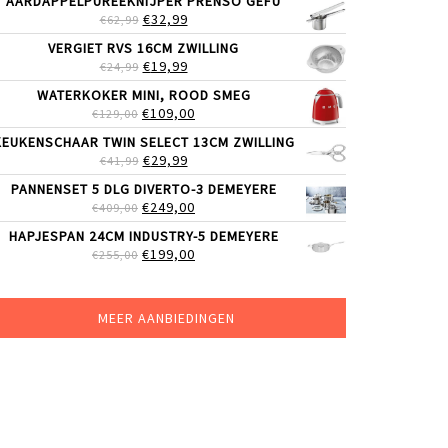
AARDAPPELPUREEKNIJPER PRENSO GEFU
WAS:
IS:
OORSPRONKELIJKE
HUIDIGE
€
32,99
€
62,99
€279,00.
€215,00.
PRIJS
PRIJS
VERGIET RVS 16CM ZWILLING
WAS:
IS:
OORSPRONKELIJKE
HUIDIGE
€
19,99
€
24,99
€62,99.
€32,99.
PRIJS
PRIJS
WATERKOKER MINI, ROOD SMEG
WAS:
IS:
OORSPRONKELIJKE
HUIDIGE
€
109,00
€
129,00
€24,99.
€19,99.
PRIJS
PRIJS
KEUKENSCHAAR TWIN SELECT 13CM ZWILLING
WAS:
IS:
OORSPRONKELIJKE
HUIDIGE
€
29,99
€
41,99
€129,00.
€109,00.
PRIJS
PRIJS
PANNENSET 5 DLG DIVERTO-3 DEMEYERE
WAS:
IS:
OORSPRONKELIJKE
HUIDIGE
€
249,00
€
409,00
€41,99.
€29,99.
PRIJS
PRIJS
HAPJESPAN 24CM INDUSTRY-5 DEMEYERE
WAS:
IS:
OORSPRONKELIJKE
HUIDIGE
€
199,00
€
255,00
€409,00.
€249,00.
PRIJS
PRIJS
WAS:
IS:
€255,00.
€199,00.
MEER AANBIEDINGEN