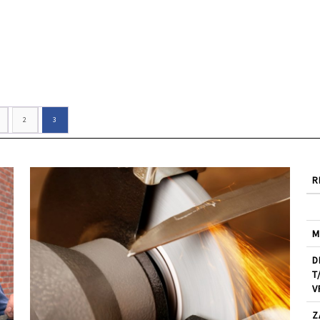
2
3
R
M
D
T
V
Z