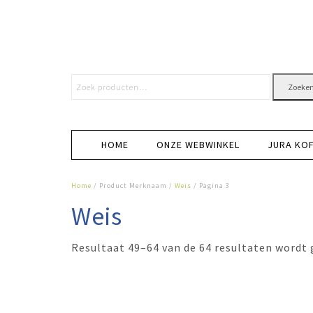
Zoeke
HOME
ONZE WEBWINKEL
JURA KO
Home
/ Product Merknaam /
Weis
/ Pagina 3
Weis
Resultaat 49–64 van de 64 resultaten wordt