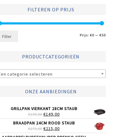
FILTEREN OP PRIJS
Min.
Max.
Prijs:
€0
—
€50
Filter
prijs
prijs
PRODUCTCATEGORIEËN
Een categorie selecteren
ONZE AANBIEDINGEN
GRILLPAN VIERKANT 28CM STAUB
OORSPRONKELIJKE
HUIDIGE
€
149,00
€
199,00
PRIJS
PRIJS
BRAADPAN 24CM ROOD STAUB
WAS:
IS:
OORSPRONKELIJKE
HUIDIGE
€
215,00
€
279,00
€199,00.
€149,00.
PRIJS
PRIJS