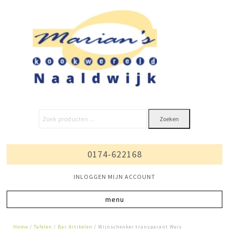
Zoeken
0174-622168
INLOGGEN MIJN ACCOUNT
Home
/
Tafelen
/
Bar Artikelen
/ Wijnschenker transparant Weis