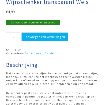
Wijnschenker transparant Weis
€
4,99
Op voorraad in winkel en webshop
Wijnschenker
Toevoegen aan winkelwagen
transparant
Weis
aantal
SKU:
16835
Categorieën:
Bar Artikelen
,
Tafelen
Beschrijving
Met deze transparante wijnschenker schenk je niet alleen netjes,
maar ook slim. Dankzij het ingebouwde zeefje worden kleine
restjes kurk of bezinksel direct opgevangen tijdens het schenken.
Zo komt alleen de wijn in het glas – helder en puur van smaak.
De schenker past op vrijwel elke standaard wijnfles en is
eenvoudig in gebruik. Je plaatst 'm met een kleine draai op de
fles en je bent klaar om te serveren. Het transparante materiaal
zorgt ervoor dat je precies ziet wat er gebeurt tijdens het