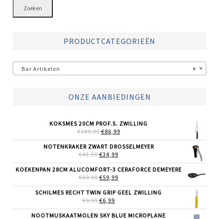
Zoeken
PRODUCTCATEGORIEËN
Bar Artikelen
×
ONZE AANBIEDINGEN
KOKSMES 20CM PROF.S. ZWILLING
OORSPRONKELIJKE
HUIDIGE
€
109,00
€
86,99
PRIJS
PRIJS
WAS:
IS:
NOTENKRAKER ZWART DROSSELMEYER
€109,00.
€86,99.
OORSPRONKELIJKE
HUIDIGE
€
43,99
€
34,99
PRIJS
PRIJS
WAS:
IS:
KOEKENPAN 28CM ALUCOMFORT-3 CERAFORCE DEMEYERE
€43,99.
€34,99.
OORSPRONKELIJKE
HUIDIGE
€
69,00
€
59,99
PRIJS
PRIJS
WAS:
IS:
SCHILMES RECHT TWIN GRIP GEEL ZWILLING
€69,00.
€59,99.
OORSPRONKELIJKE
HUIDIGE
€
9,99
€
6,99
PRIJS
PRIJS
WAS:
IS:
NOOTMUSKAATMOLEN SKY BLUE MICROPLANE