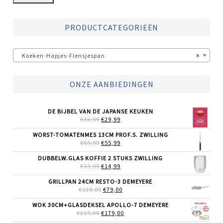
PRODUCTCATEGORIEËN
Koeken-Hapjes-Flensjespan
×
ONZE AANBIEDINGEN
DE BIJBEL VAN DE JAPANSE KEUKEN
OORSPRONKELIJKE
HUIDIGE
€
36,99
€
29,99
PRIJS
PRIJS
WAS:
IS:
WORST-TOMATENMES 13CM PROF.S. ZWILLING
€36,99.
€29,99.
OORSPRONKELIJKE
HUIDIGE
€
69,99
€
55,99
PRIJS
PRIJS
WAS:
IS:
DUBBELW.GLAS KOFFIE 2 STUKS ZWILLING
€69,99.
€55,99.
OORSPRONKELIJKE
HUIDIGE
€
19,99
€
14,99
PRIJS
PRIJS
WAS:
IS:
GRILLPAN 24CM RESTO-3 DEMEYERE
€19,99.
€14,99.
OORSPRONKELIJKE
HUIDIGE
€
139,00
€
79,00
PRIJS
PRIJS
WAS:
IS:
WOK 30CM+GLASDEKSEL APOLLO-7 DEMEYERE
€139,00.
€79,00.
OORSPRONKELIJKE
HUIDIGE
€
219,00
€
179,00
PRIJS
PRIJS