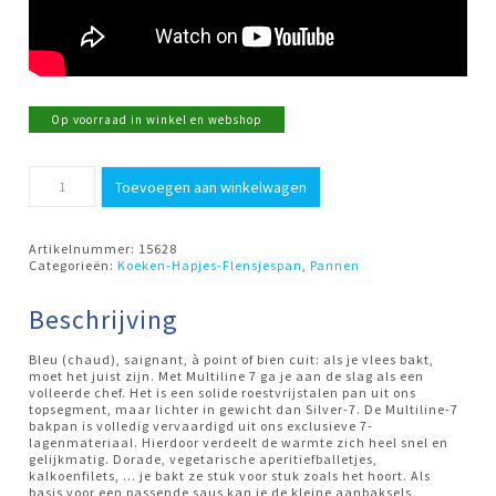
Op voorraad in winkel en webshop
Koekenpan
Toevoegen aan winkelwagen
28cm
Multiline-
7
Demeyere
Artikelnummer:
15628
aantal
Categorieën:
Koeken-Hapjes-Flensjespan
,
Pannen
Beschrijving
Bleu (chaud), saignant, à point of bien cuit: als je vlees bakt,
moet het juist zijn. Met Multiline 7 ga je aan de slag als een
volleerde chef. Het is een solide roestvrijstalen pan uit ons
topsegment, maar lichter in gewicht dan Silver-7. De Multiline-7
bakpan is volledig vervaardigd uit ons exclusieve 7-
lagenmateriaal. Hierdoor verdeelt de warmte zich heel snel en
gelijkmatig. Dorade, vegetarische aperitiefballetjes,
kalkoenfilets, ... je bakt ze stuk voor stuk zoals het hoort. Als
basis voor een passende saus kan je de kleine aanbaksels