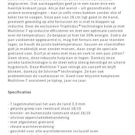
deglaceren. Ook aardappeltjes geef je in een-twee-drie een
heerlijk krokant jasje. Als je dat wenst – uit gezondheids- of
andere overwegingen – kan je zelfs vlees bakken zonder olie of
boter toe te voegen. Deze pan van 28 cm ligt goed in de hand,
presteert geweldig op alle fornuizen en is niet te kloppen op
inductie. Door de exclusieve TriplInduc® technologie kook je met
Multiline-7 op inductie efficiënter en met een optimale controle
over de temperatuur. Zo bespaar je hier tot 30% energie. Zodra de
pan voldoende opgewarmd is, mag het fornuis een paar standen
lager, ze houdt de juiste baktemperatuur. Sauzen en vloeistoffen
giet je makkelijk over zonder morsen, daar zorgt de speciale
gietrand voor. Durf je al eens met mes en vork in een pan zitten?
Geen stress, deze robuuste hulp kan er tegen. Dankzij onze
unieke lastechnologie is de steel extra stevig bevestigd en uiterst
hygiënisch. Deze Multiline-7 pan reinigt als vanzelf en blijft
blinken, dankzij de Silvinox® technologie. Ze kan ook
probleemloos de vaatwasser in. Goed voor blijvend bakplezier.
Multiline-7 assisteert je tiptop, jaar na jaar.
Specificaties
- 7 lagenmateriaal tot aan de rand 3,0 mm
- gelaste greep van roestvast staal 18/10
- binnen- en buitenzijde roestvast staal 18/10
- silvinox oppervlaktebehandeling
- met afgesloten gietrand
- ideale warmteverdeling
- geschikt voor alle warmtebronnen inclusief oven