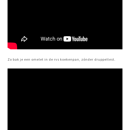
Zo bak je een omelet in de rvs koekenpan, zónder druppeltest.