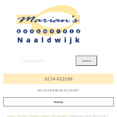
Zoeken
0174-622168
INLOGGEN MIJN ACCOUNT
Home
/
Pannen
/
Koeken-Hapjes-Flensjespan
/ Koekenpan 28cm Multiline-7