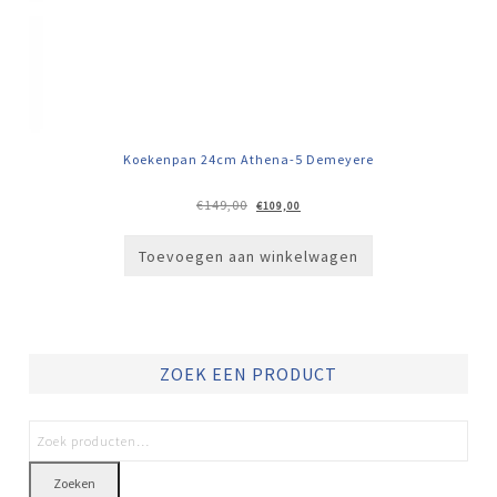
Koekenpan 24cm Athena-5 Demeyere
Oorspronkelijke
Huidige
€
149,00
€
109,00
prijs
prijs
was:
is:
€149,00.
€109,00.
Toevoegen aan winkelwagen
ZOEK EEN PRODUCT
Zoeken