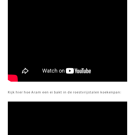
Kijk hier hoe Aram een ei bakt in de roestvrijstalen koekenpan: