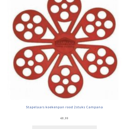
Stapelaars koekenpan rood 2stuks Campana
€
8,99