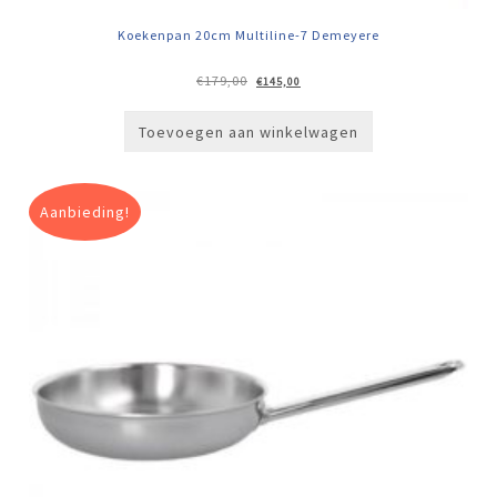
Koekenpan 20cm Multiline-7 Demeyere
Oorspronkelijke
Huidige
€
179,00
€
145,00
prijs
prijs
was:
is:
€179,00.
€145,00.
Toevoegen aan winkelwagen
Aanbieding!