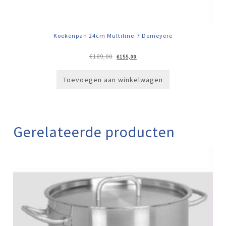
Koekenpan 24cm Multiline-7 Demeyere
Oorspronkelijke
Huidige
€
189,00
€
155,00
prijs
prijs
was:
is:
€189,00.
€155,00.
Toevoegen aan winkelwagen
Gerelateerde producten