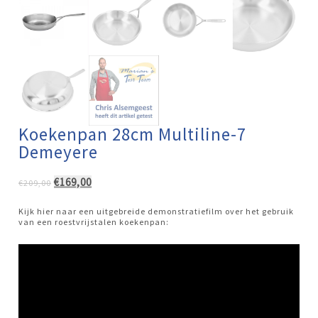
Koekenpan 28cm Multiline-7
Demeyere
Oorspronkelijke
Huidige
€
169,00
€
209,00
prijs
prijs
was:
is:
Kijk hier naar een uitgebreide demonstratiefilm over het gebruik
€209,00.
€169,00.
van een roestvrijstalen koekenpan: