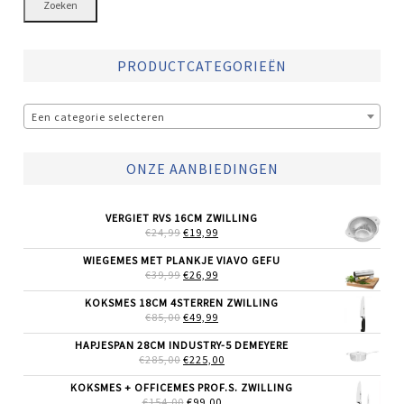
Zoeken
PRODUCTCATEGORIEËN
Een categorie selecteren
ONZE AANBIEDINGEN
VERGIET RVS 16CM ZWILLING
OORSPRONKELIJKE
HUIDIGE
€
24,99
€
19,99
PRIJS
PRIJS
WAS:
IS:
WIEGEMES MET PLANKJE VIAVO GEFU
€24,99.
€19,99.
OORSPRONKELIJKE
HUIDIGE
€
39,99
€
26,99
PRIJS
PRIJS
WAS:
IS:
KOKSMES 18CM 4STERREN ZWILLING
€39,99.
€26,99.
OORSPRONKELIJKE
HUIDIGE
€
85,00
€
49,99
PRIJS
PRIJS
WAS:
IS:
HAPJESPAN 28CM INDUSTRY-5 DEMEYERE
€85,00.
€49,99.
OORSPRONKELIJKE
HUIDIGE
€
285,00
€
225,00
PRIJS
PRIJS
WAS:
IS:
KOKSMES + OFFICEMES PROF.S. ZWILLING
€285,00.
€225,00.
OORSPRONKELIJKE
HUIDIGE
€
154,00
€
99,00