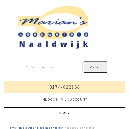
Zoeken
Zoeken
naar:
0174-622168
INLOGGEN MIJN ACCOUNT
Home
/
Naaldwijk
/
Messen aanzetten
/ messen_aanzetten