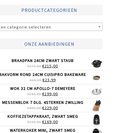
PRODUCTCATEGORIEËN
Een categorie selecteren
ONZE AANBIEDINGEN
BRAADPAN 24CM ZWART STAUB
OORSPRONKELIJKE
HUIDIGE
€
215,00
€
279,00
PRIJS
PRIJS
BAKVORM ROND 24CM CUISIPRO BAKEWARE
WAS:
IS:
OORSPRONKELIJKE
HUIDIGE
€
23,99
€
29,99
€279,00.
€215,00.
PRIJS
PRIJS
WOK 32 CM APOLLO-7 DEMEYERE
WAS:
IS:
OORSPRONKELIJKE
HUIDIGE
€
199,00
€
249,00
€29,99.
€23,99.
PRIJS
PRIJS
MESSENBLOK 7 DLG. 4STERREN ZWILLING
WAS:
IS:
OORSPRONKELIJKE
HUIDIGE
€
229,00
€
409,00
€249,00.
€199,00.
PRIJS
PRIJS
KOFFIEZETAPPARAAT, ZWART SMEG
WAS:
IS:
OORSPRONKELIJKE
HUIDIGE
€
169,00
€
199,00
€409,00.
€229,00.
PRIJS
PRIJS
WATERKOKER MINI, ZWART SMEG
WAS:
IS: