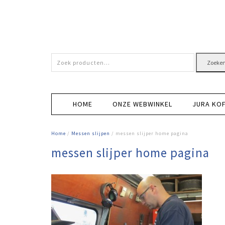
Zoeken
Zoeke
naar:
HOME
ONZE WEBWINKEL
JURA KO
Home
/
Messen slijpen
/ messen slijper home pagina
messen slijper home pagina