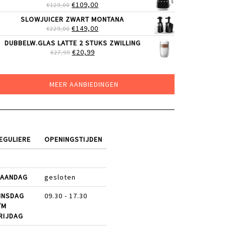
OORSPRONKELIJKE
HUIDIGE
€
109,00
€
129,00
€199,00.
€169,00.
PRIJS
PRIJS
SLOWJUICER ZWART MONTANA
WAS:
IS:
OORSPRONKELIJKE
HUIDIGE
€
149,00
€
229,00
€129,00.
€109,00.
PRIJS
PRIJS
DUBBELW.GLAS LATTE 2 STUKS ZWILLING
WAS:
IS:
OORSPRONKELIJKE
HUIDIGE
€
20,99
€
27,99
€229,00.
€149,00.
PRIJS
PRIJS
WAS:
IS:
€27,99.
€20,99.
MEER AANBIEDINGEN
EGULIERE
OPENINGSTIJDEN
AANDAG
gesloten
INSDAG
09.30 - 17.30
/M
RIJDAG