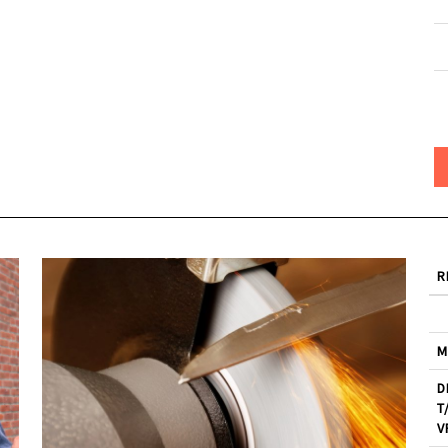
R
M
D
T
V