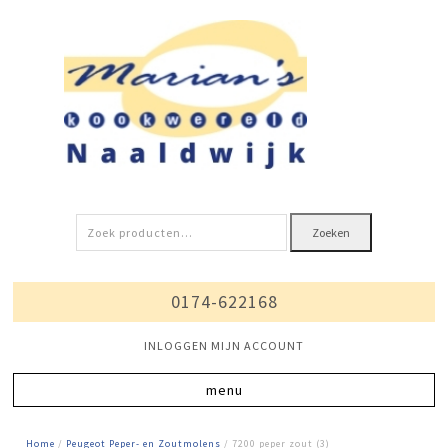
Zoeken
Zoeken
naar:
0174-622168
INLOGGEN MIJN ACCOUNT
Home
/
Peugeot Peper- en Zoutmolens
/ 7200 peper zout (3)