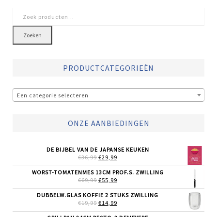
Zoeken
naar:
Zoeken
PRODUCTCATEGORIEËN
Een categorie selecteren
ONZE AANBIEDINGEN
DE BIJBEL VAN DE JAPANSE KEUKEN
OORSPRONKELIJKE
HUIDIGE
€
36,99
€
29,99
PRIJS
PRIJS
WAS:
IS:
WORST-TOMATENMES 13CM PROF.S. ZWILLING
€36,99.
€29,99.
OORSPRONKELIJKE
HUIDIGE
€
69,99
€
55,99
PRIJS
PRIJS
WAS:
IS:
DUBBELW.GLAS KOFFIE 2 STUKS ZWILLING
€69,99.
€55,99.
OORSPRONKELIJKE
HUIDIGE
€
19,99
€
14,99
PRIJS
PRIJS
WAS:
IS: