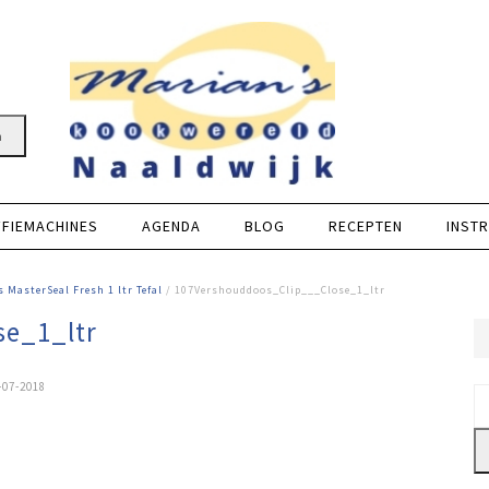
n
FFIEMACHINES
AGENDA
BLOG
RECEPTEN
INSTR
 MasterSeal Fresh 1 ltr Tefal
/ 107Vershouddoos_Clip___Close_1_ltr
e_1_ltr
-07-2018
Z
na