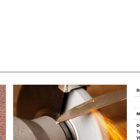
R
M
D
T
V