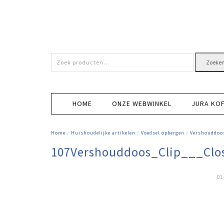
Zoeken
Zoeke
naar:
HOME
ONZE WEBWINKEL
JURA KO
Home
/
Huishoudelijke artikelen
/
Voedsel opbergen
/
Vershouddoos
107Vershouddoos_Clip___Clos
01