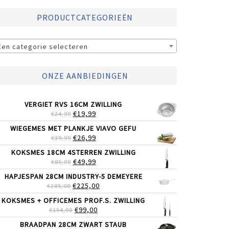
PRODUCTCATEGORIEËN
Een categorie selecteren
ONZE AANBIEDINGEN
VERGIET RVS 16CM ZWILLING
OORSPRONKELIJKE
HUIDIGE
€
19,99
€
24,99
PRIJS
PRIJS
WIEGEMES MET PLANKJE VIAVO GEFU
WAS:
IS:
OORSPRONKELIJKE
HUIDIGE
€
26,99
€
39,99
€24,99.
€19,99.
PRIJS
PRIJS
KOKSMES 18CM 4STERREN ZWILLING
WAS:
IS:
OORSPRONKELIJKE
HUIDIGE
€
49,99
€
85,00
€39,99.
€26,99.
PRIJS
PRIJS
HAPJESPAN 28CM INDUSTRY-5 DEMEYERE
WAS:
IS:
OORSPRONKELIJKE
HUIDIGE
€
225,00
€
285,00
€85,00.
€49,99.
PRIJS
PRIJS
KOKSMES + OFFICEMES PROF.S. ZWILLING
WAS:
IS:
OORSPRONKELIJKE
HUIDIGE
€
99,00
€
154,00
€285,00.
€225,00.
PRIJS
PRIJS
BRAADPAN 28CM ZWART STAUB
WAS:
IS: