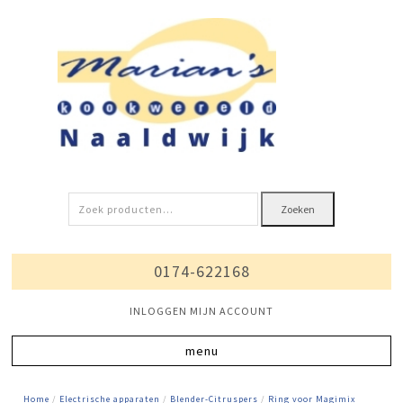
Zoeken
Zoeken
naar:
0174-622168
INLOGGEN MIJN ACCOUNT
Home
/
Electrische apparaten
/
Blender-Citruspers
/
Ring voor Magimix