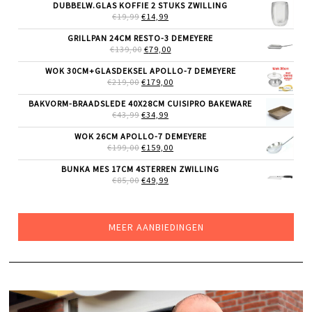
WAS:
IS:
DUBBELW.GLAS KOFFIE 2 STUKS ZWILLING
€69,99.
€55,99.
OORSPRONKELIJKE
HUIDIGE
€
19,99
€
14,99
PRIJS
PRIJS
WAS:
IS:
GRILLPAN 24CM RESTO-3 DEMEYERE
€19,99.
€14,99.
OORSPRONKELIJKE
HUIDIGE
€
139,00
€
79,00
PRIJS
PRIJS
WAS:
IS:
WOK 30CM+GLASDEKSEL APOLLO-7 DEMEYERE
€139,00.
€79,00.
OORSPRONKELIJKE
HUIDIGE
€
219,00
€
179,00
PRIJS
PRIJS
WAS:
IS:
BAKVORM-BRAADSLEDE 40X28CM CUISIPRO BAKEWARE
€219,00.
€179,00.
OORSPRONKELIJKE
HUIDIGE
€
43,99
€
34,99
PRIJS
PRIJS
WAS:
IS:
WOK 26CM APOLLO-7 DEMEYERE
€43,99.
€34,99.
OORSPRONKELIJKE
HUIDIGE
€
199,00
€
159,00
PRIJS
PRIJS
WAS:
IS:
BUNKA MES 17CM 4STERREN ZWILLING
€199,00.
€159,00.
OORSPRONKELIJKE
HUIDIGE
€
85,00
€
49,99
PRIJS
PRIJS
WAS:
IS:
€85,00.
€49,99.
MEER AANBIEDINGEN