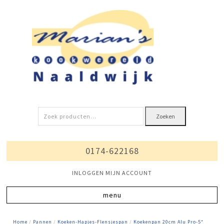
Zoeken
Zoeken
naar:
0174-622168
INLOGGEN MIJN ACCOUNT
Home
/
Pannen
/
Koeken-Hapjes-Flensjespan
/
Koekenpan 20cm Alu Pro-5*