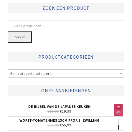
ZOEK EEN PRODUCT
Zoeken
naar:
Zoeken
PRODUCTCATEGORIEËN
Een categorie selecteren
ONZE AANBIEDINGEN
DE BIJBEL VAN DE JAPANSE KEUKEN
OORSPRONKELIJKE
HUIDIGE
€
36,99
€
29,99
PRIJS
PRIJS
WAS:
IS:
WORST-TOMATENMES 13CM PROF.S. ZWILLING
€36,99.
€29,99.
OORSPRONKELIJKE
HUIDIGE
€
69,99
€
55,99
PRIJS
PRIJS