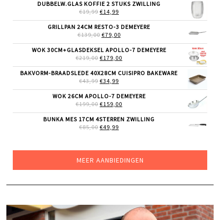
WAS:
IS:
DUBBELW.GLAS KOFFIE 2 STUKS ZWILLING
€69,99.
€55,99.
OORSPRONKELIJKE
HUIDIGE
€
19,99
€
14,99
PRIJS
PRIJS
WAS:
IS:
GRILLPAN 24CM RESTO-3 DEMEYERE
€19,99.
€14,99.
OORSPRONKELIJKE
HUIDIGE
€
139,00
€
79,00
PRIJS
PRIJS
WAS:
IS:
WOK 30CM+GLASDEKSEL APOLLO-7 DEMEYERE
€139,00.
€79,00.
OORSPRONKELIJKE
HUIDIGE
€
219,00
€
179,00
PRIJS
PRIJS
WAS:
IS:
BAKVORM-BRAADSLEDE 40X28CM CUISIPRO BAKEWARE
€219,00.
€179,00.
OORSPRONKELIJKE
HUIDIGE
€
43,99
€
34,99
PRIJS
PRIJS
WAS:
IS:
WOK 26CM APOLLO-7 DEMEYERE
€43,99.
€34,99.
OORSPRONKELIJKE
HUIDIGE
€
199,00
€
159,00
PRIJS
PRIJS
WAS:
IS:
BUNKA MES 17CM 4STERREN ZWILLING
€199,00.
€159,00.
OORSPRONKELIJKE
HUIDIGE
€
85,00
€
49,99
PRIJS
PRIJS
WAS:
IS:
€85,00.
€49,99.
MEER AANBIEDINGEN