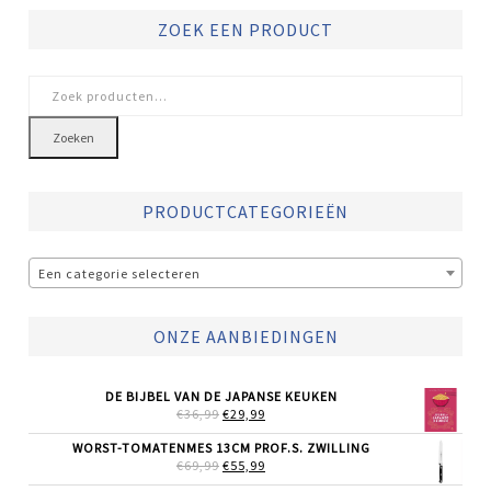
ZOEK EEN PRODUCT
Zoeken
naar:
Zoeken
PRODUCTCATEGORIEËN
Een categorie selecteren
ONZE AANBIEDINGEN
DE BIJBEL VAN DE JAPANSE KEUKEN
OORSPRONKELIJKE
HUIDIGE
€
36,99
€
29,99
PRIJS
PRIJS
WAS:
IS:
WORST-TOMATENMES 13CM PROF.S. ZWILLING
€36,99.
€29,99.
OORSPRONKELIJKE
HUIDIGE
€
69,99
€
55,99
PRIJS
PRIJS