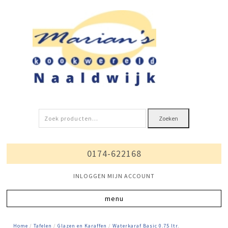
Zoeken
Zoeken
naar:
0174-622168
INLOGGEN MIJN ACCOUNT
Home
/
Tafelen
/
Glazen en Karaffen
/
Waterkaraf Basic 0.75 ltr.