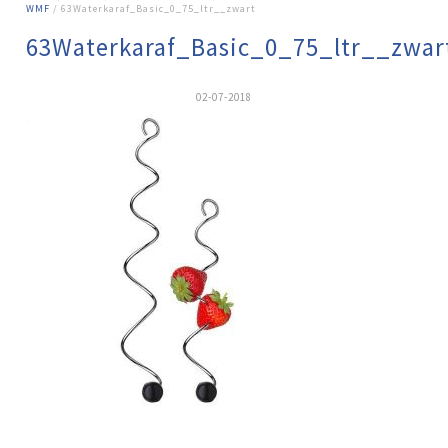
WMF
/ 63Waterkaraf_Basic_0_75_ltr__zwart
63Waterkaraf_Basic_0_75_ltr__zwar
02-07-2018