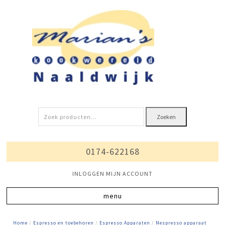
Zoeken
Zoeken
naar:
0174-622168
INLOGGEN MIJN ACCOUNT
Home
/
Espresso en toebehoren
/
Espresso Apparaten
/
Nespresso apparaat