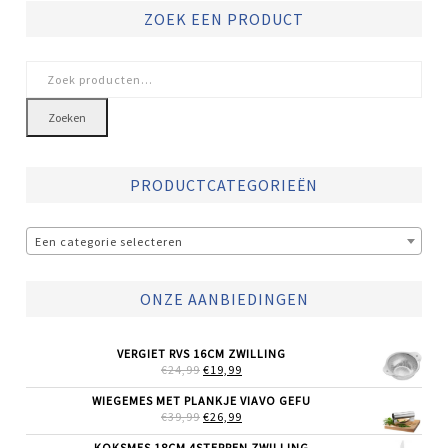
ZOEK EEN PRODUCT
Zoeken
naar:
Zoeken
PRODUCTCATEGORIEËN
Een categorie selecteren
ONZE AANBIEDINGEN
VERGIET RVS 16CM ZWILLING
OORSPRONKELIJKE
HUIDIGE
€
24,99
€
19,99
PRIJS
PRIJS
WAS:
IS:
WIEGEMES MET PLANKJE VIAVO GEFU
€24,99.
€19,99.
OORSPRONKELIJKE
HUIDIGE
€
39,99
€
26,99
PRIJS
PRIJS
WAS:
IS:
KOKSMES 18CM 4STERREN ZWILLING