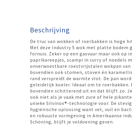
Beschrijving
De truc van wokken of roerbakken is hoge 
Met deze Industry 5 wok met platte bodem ga
fornuis. Zeker op een gasvuur maar ook op i
paprikareepjes, scampi in curry of noedels 
onverwoestbare roestvrijstalen wokpan van 
bovendien ook stomen, stoven én karamellis
rand verspreidt de warmte vlot. De pan word
geleidelijk koeler. Ideaal om te roerbakken. 
bovendien schitterend uit en dat blijft zo. J
ook niet als je vaak met zure of hele pikant
unieke Silvinox®-technologie voor. De stevig
hygiënische oplossing want vet, vuil en bac
en robuuste vormgeving in Amerikaanse indus
Schöning, blijft je voldoening geven.