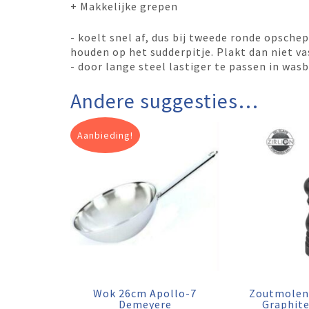
+ Makkelijke grepen
- koelt snel af, dus bij tweede ronde opsche
houden op het sudderpitje. Plakt dan niet vas
- door lange steel lastiger te passen in wa
Andere suggesties…
Aanbieding!
Wok 26cm Apollo-7
Zoutmolen
Demeyere
Graphit