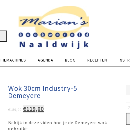
n
FFIEMACHINES
AGENDA
BLOG
RECEPTEN
INSTR
Wok 30cm Industry-5
Demeyere
Oorspronkelijke
Huidige
€
119,00
€
189,00
prijs
prijs
Bekijk in deze video hoe je de Demeyere wok
was:
is:
gebruikt: