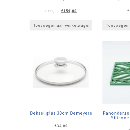
Oorspronkelijke
Huidige
€
159,00
€
€
199,00
prijs
prijs
was:
is:
Toevoegen aan winkelwagen
Toevoegen 
€199,00.
€159,00.
Deksel glas 30cm Demeyere
Panonderze
Silicon
€
34,00