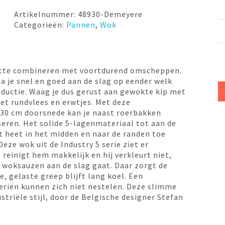
Industry-
5
Artikelnummer:
48930-Demeyere
Demeyere
Categorieën:
Pannen
,
Wok
aantal
hitte combineren met voortdurend omscheppen.
 je snel en goed aan de slag op eender welk
nductie. Waag je dus gerust aan gewokte kip met
met rundvlees en erwtjes. Met deze
30 cm doorsnede kan je naast roerbakken
eren. Het solide 5-lagenmateriaal tot aan de
t heet in het midden en naar de randen toe
Deze wok uit de Industry 5 serie ziet er
e reinigt hem makkelijk en hij verkleurt niet,
e woksauzen aan de slag gaat. Daar zorgt de
e, gelaste greep blijft lang koel. Een
teriën kunnen zich niet nestelen. Deze slimme
triële stijl, door de Belgische designer Stefan