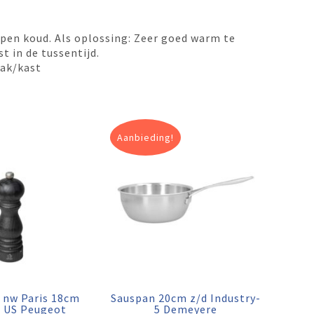
ppen koud. Als oplossing: Zeer goed warm te
t in de tussentijd.
sbak/kast
Aanbieding!
 nw Paris 18cm
Sauspan 20cm z/d Industry-
e US Peugeot
5 Demeyere