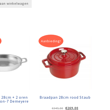
aan winkelwagen
Aanbieding!
 28cm + 2 oren
Braadpan 28cm rood Staub
ion-7 Demeyere
Oorspronkelijke
Huidige
€
269,00
€
349,00