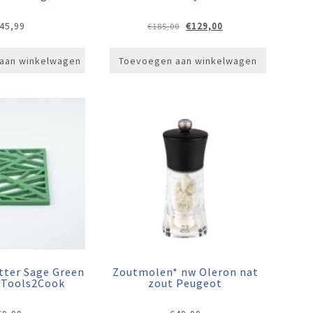
Oorspronkelijke
Huidige
45,99
€
129,00
€
185,00
prijs
prijs
was:
is:
aan winkelwagen
Toevoegen aan winkelwagen
€185,00.
€129,00.
tter Sage Green
Zoutmolen* nw Oleron nat
e Tools2Cook
zout Peugeot