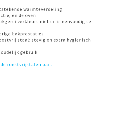
uitstekende warmteverdeling
ctie, en de oven
okgerei verkleurt niet en is eenvoudig te
erige bakprestaties
estvrij staal: stevig en extra hygiënisch
houdelijk gebruik
 de roestvrijstalen pan.
-----------------------------------------------------