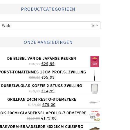
PRODUCTCATEGORIEËN
Wok
×
ONZE AANBIEDINGEN
DE BIJBEL VAN DE JAPANSE KEUKEN
OORSPRONKELIJKE
HUIDIGE
€
29,99
€
36,99
PRIJS
PRIJS
ORST-TOMATENMES 13CM PROF.S. ZWILLING
WAS:
IS:
OORSPRONKELIJKE
HUIDIGE
€
55,99
€
69,99
€36,99.
€29,99.
PRIJS
PRIJS
DUBBELW.GLAS KOFFIE 2 STUKS ZWILLING
WAS:
IS:
OORSPRONKELIJKE
HUIDIGE
€
14,99
€
19,99
€69,99.
€55,99.
PRIJS
PRIJS
GRILLPAN 24CM RESTO-3 DEMEYERE
WAS:
IS:
OORSPRONKELIJKE
HUIDIGE
€
79,00
€
139,00
€19,99.
€14,99.
PRIJS
PRIJS
OK 30CM+GLASDEKSEL APOLLO-7 DEMEYERE
WAS:
IS:
OORSPRONKELIJKE
HUIDIGE
€
179,00
€
219,00
€139,00.
€79,00.
PRIJS
PRIJS
BAKVORM-BRAADSLEDE 40X28CM CUISIPRO
WAS:
IS: