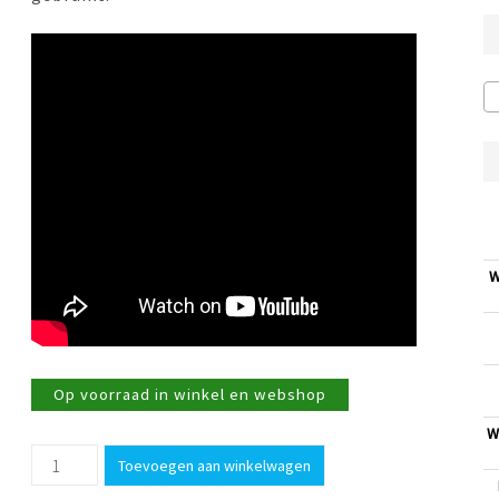
€189,00.
€119,00.
W
Op voorraad in winkel en webshop
W
Wok
Toevoegen aan winkelwagen
30cm