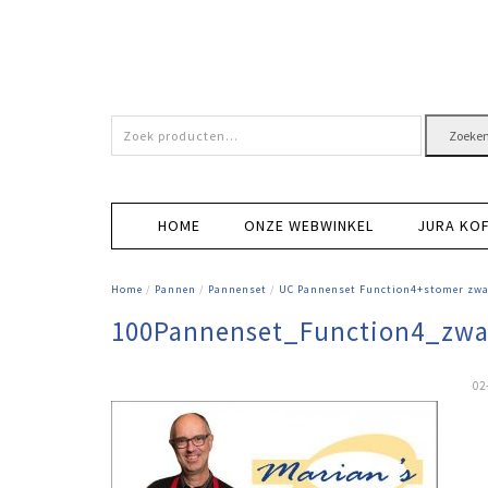
Zoeken
Zoeke
naar:
HOME
ONZE WEBWINKEL
JURA KO
Home
/
Pannen
/
Pannenset
/
UC Pannenset Function4+stomer zwa
100Pannenset_Function4_zwa
02