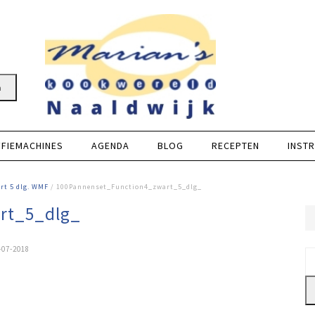
n
FFIEMACHINES
AGENDA
BLOG
RECEPTEN
INSTR
rt 5 dlg. WMF
/ 100Pannenset_Function4_zwart_5_dlg_
rt_5_dlg_
-07-2018
Z
na