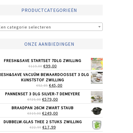
PRODUCTCATEGORIEËN
Een categorie selecteren
ONZE AANBIEDINGEN
FRESH&SAVE STARTSET 7DLG ZWILLING
OORSPRONKELIJKE
HUIDIGE
€
99,00
€
119,00
PRIJS
PRIJS
RESH&SAVE VACUÜM BEWAARDOOSSET 3 DLG
WAS:
IS:
KUNSTSTOF ZWILLING
€119,00.
€99,00.
OORSPRONKELIJKE
HUIDIGE
€
45,00
€
52,85
PRIJS
PRIJS
PANNENSET 3 DLG SILVER-7 DEMEYERE
WAS:
IS:
OORSPRONKELIJKE
HUIDIGE
€
579,00
€
725,00
€52,85.
€45,00.
PRIJS
PRIJS
BRAADPAN 26CM ZWART STAUB
WAS:
IS:
OORSPRONKELIJKE
HUIDIGE
€
249,00
€
319,00
€725,00.
€579,00.
PRIJS
PRIJS
DUBBELW.GLAS THEE 2 STUKS ZWILLING
WAS:
IS:
OORSPRONKELIJKE
HUIDIGE
€
17,99
€
22,99
€319,00.
€249,00.
PRIJS
PRIJS