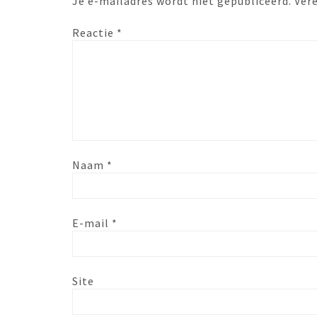
Je e-mailadres wordt niet gepubliceerd.
Ver
Reactie
*
Naam
*
E-mail
*
Site