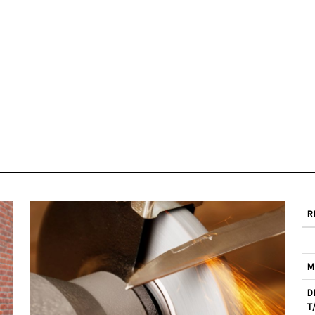
R
M
D
T