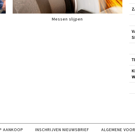
Z
Messen slijpen
V
S
T
K
W
P AANKOOP
INSCHRIJVEN NIEUWSBRIEF
ALGEMENE VOO