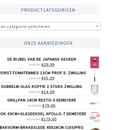
PRODUCTCATEGORIEËN
Een categorie selecteren
ONZE AANBIEDINGEN
DE BIJBEL VAN DE JAPANSE KEUKEN
OORSPRONKELIJKE
HUIDIGE
€
29,99
€
36,99
PRIJS
PRIJS
ORST-TOMATENMES 13CM PROF.S. ZWILLING
WAS:
IS:
OORSPRONKELIJKE
HUIDIGE
€
55,99
€
69,99
€36,99.
€29,99.
PRIJS
PRIJS
DUBBELW.GLAS KOFFIE 2 STUKS ZWILLING
WAS:
IS:
OORSPRONKELIJKE
HUIDIGE
€
14,99
€
19,99
€69,99.
€55,99.
PRIJS
PRIJS
GRILLPAN 24CM RESTO-3 DEMEYERE
WAS:
IS:
OORSPRONKELIJKE
HUIDIGE
€
79,00
€
139,00
€19,99.
€14,99.
PRIJS
PRIJS
OK 30CM+GLASDEKSEL APOLLO-7 DEMEYERE
WAS:
IS:
OORSPRONKELIJKE
HUIDIGE
€
179,00
€
219,00
€139,00.
€79,00.
PRIJS
PRIJS
BAKVORM-BRAADSLEDE 40X28CM CUISIPRO
WAS:
IS: