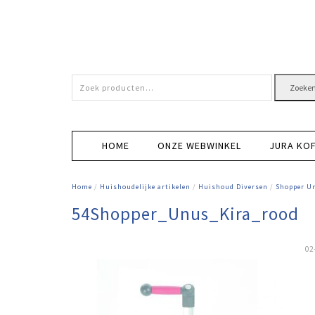
Zoeken
Zoeke
naar:
HOME
ONZE WEBWINKEL
JURA KO
Home
/
Huishoudelijke artikelen
/
Huishoud Diversen
/
Shopper U
54Shopper_Unus_Kira_rood
02