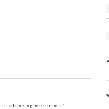
W
W
eiste velden zijn gemarkeerd met
*