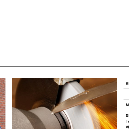
R
M
D
T
V