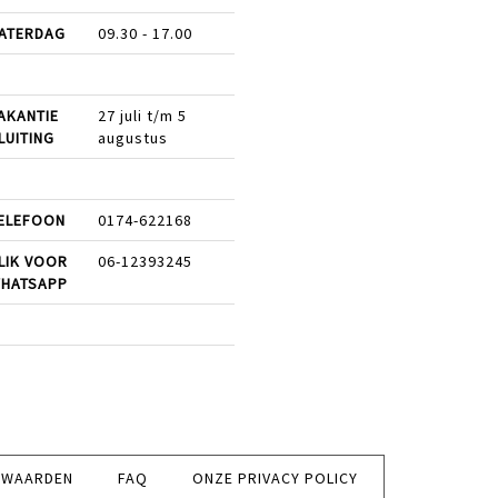
ATERDAG
09.30 - 17.00
AKANTIE
27 juli t/m 5
LUITING
augustus
ELEFOON
0174-622168
LIK VOOR
06-12393245
HATSAPP
RWAARDEN
FAQ
ONZE PRIVACY POLICY