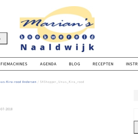
n
FFIEMACHINES
AGENDA
BLOG
RECEPTEN
INSTR
nus-Kira-rood Andersen
/ 54Shopper_Unus_Kira_rood
-07-2018
Z
na