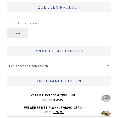
ZOEK EEN PRODUCT
Zoeken
naar:
Zoeken
PRODUCTCATEGORIEËN
Een categorie selecteren
ONZE AANBIEDINGEN
VERGIET RVS 16CM ZWILLING
OORSPRONKELIJKE
HUIDIGE
€
24,99
€
19,99
PRIJS
PRIJS
WAS:
IS:
WIEGEMES MET PLANKJE VIAVO GEFU
€24,99.
€19,99.
OORSPRONKELIJKE
HUIDIGE
€
39,99
€
26,99
PRIJS
PRIJS