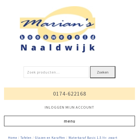
Zoeken
Zoeken
naar:
0174-622168
INLOGGEN MIJN ACCOUNT
Home
/
Tafelen
/
Glazen en Karaffen
/
Waterkaraf Basic 1,5 ltr. zwart