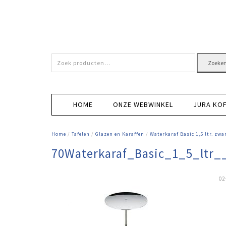
Zoeken
Zoeke
naar:
HOME
ONZE WEBWINKEL
JURA KO
Home
/
Tafelen
/
Glazen en Karaffen
/
Waterkaraf Basic 1,5 ltr. zw
70Waterkaraf_Basic_1_5_ltr_
02