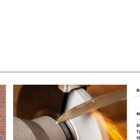
R
M
D
T
V