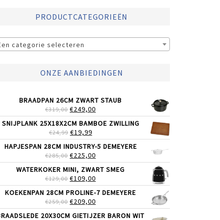
PRODUCTCATEGORIEËN
Een categorie selecteren
ONZE AANBIEDINGEN
BRAADPAN 26CM ZWART STAUB
OORSPRONKELIJKE
HUIDIGE
€
249,00
€
319,00
PRIJS
PRIJS
SNIJPLANK 25X18X2CM BAMBOE ZWILLING
WAS:
IS:
OORSPRONKELIJKE
HUIDIGE
€
19,99
€
24,99
€319,00.
€249,00.
PRIJS
PRIJS
HAPJESPAN 28CM INDUSTRY-5 DEMEYERE
WAS:
IS:
OORSPRONKELIJKE
HUIDIGE
€
225,00
€
285,00
€24,99.
€19,99.
PRIJS
PRIJS
WATERKOKER MINI, ZWART SMEG
WAS:
IS:
OORSPRONKELIJKE
HUIDIGE
€
109,00
€
129,00
€285,00.
€225,00.
PRIJS
PRIJS
KOEKENPAN 28CM PROLINE-7 DEMEYERE
WAS:
IS:
OORSPRONKELIJKE
HUIDIGE
€
209,00
€
259,00
€129,00.
€109,00.
PRIJS
PRIJS
BRAADSLEDE 20X30CM GIETIJZER BARON WIT
WAS:
IS: