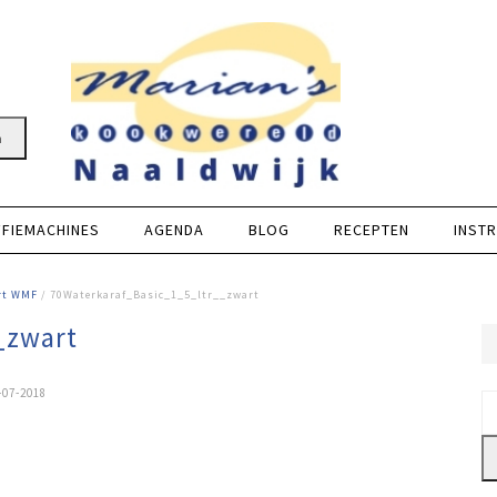
n
FFIEMACHINES
AGENDA
BLOG
RECEPTEN
INSTR
art WMF
/ 70Waterkaraf_Basic_1_5_ltr__zwart
_zwart
-07-2018
Z
na