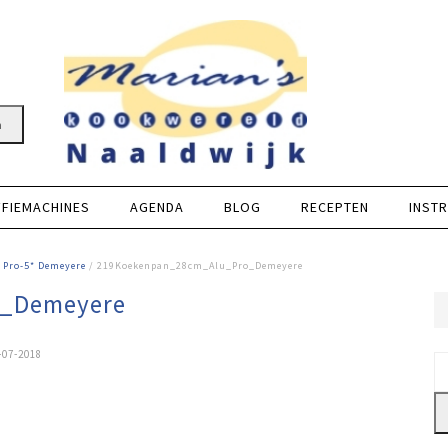
n
FFIEMACHINES
AGENDA
BLOG
RECEPTEN
INSTR
 Pro-5* Demeyere
/ 219Koekenpan_28cm_Alu_Pro_Demeyere
o_Demeyere
-07-2018
Z
na