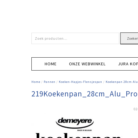
Zoeken
Zoeke
naar:
HOME
ONZE WEBWINKEL
JURA KO
Home
/
Pannen
/
Koeken-Hapjes-Flensjespan
/
Koekenpan 28cm Alu
219Koekenpan_28cm_Alu_Pr
02