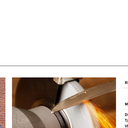
R
M
D
T
V