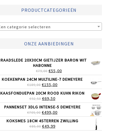
PRODUCTCATEGORIEËN
Een categorie selecteren
ONZE AANBIEDINGEN
BRAADSLEDE 20X30CM GIETIJZER BARON WIT
HABONNE
OORSPRONKELIJKE
HUIDIGE
€
55,00
€
79,00
PRIJS
PRIJS
KOEKENPAN 24CM MULTILINE-7 DEMEYERE
WAS:
IS:
OORSPRONKELIJKE
HUIDIGE
€
155,00
€
189,00
€79,00.
€55,00.
PRIJS
PRIJS
KAASFONDUEPAN 20CM ROOD KUHN RIKON
WAS:
IS:
OORSPRONKELIJKE
HUIDIGE
€
69,50
€
92,50
€189,00.
€155,00.
PRIJS
PRIJS
PANNENSET 3DLG INTENSE-5 DEMEYERE
WAS:
IS:
OORSPRONKELIJKE
HUIDIGE
€
499,00
€
705,00
€92,50.
€69,50.
PRIJS
PRIJS
KOKSMES 18CM 4STERREN ZWILLING
WAS:
IS:
OORSPRONKELIJKE
HUIDIGE
€
49,99
€
85,00
€705,00.
€499,00.
PRIJS
PRIJS