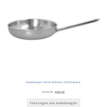
Koekenpan 24cm Athena-5 Demeyere
Oorspronkelijke
Huidige
€
149,00
€
109,00
prijs
prijs
was:
is:
€149,00.
€109,00.
Toevoegen aan winkelwagen