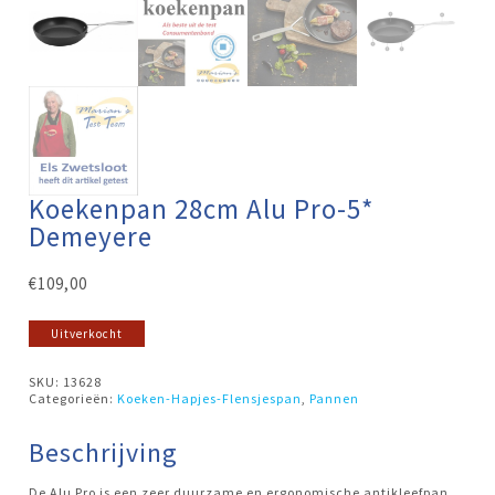
Koekenpan 28cm Alu Pro-5*
Demeyere
€
109,00
Uitverkocht
SKU:
13628
Categorieën:
Koeken-Hapjes-Flensjespan
,
Pannen
Beschrijving
De Alu Pro is een zeer duurzame en ergonomische antikleefpan.