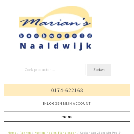
Zoeken
0174-622168
INLOGGEN MIJN ACCOUNT
Home
/
Pannen
/
Koeken-Hapjes-Flensjespan
/ Koekenpan 28cm Alu Pro-5*