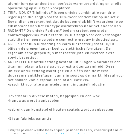
aluminium garandeert een perfecte warmteverdeling en snelle
opwarming op alle type kookplaten.
TRIPLINDUC® TriplInduc® is een unieke combinatie van drie
legeringen die zorgt voor tot 30% meer rendement op inductie.
Bovendien verzekert het dat de bodem vlak blijft waardoor je op
elk moment van het ene type warmtebron naar het andere kan
RADIANT® De unieke Radiant® bodem creëert een groter
contactoppervlak met het fornuis. Dit zorgt voor een verhoogde
stabiliteit en een nog betere connectie met uw inductieplaat.
GREEP Door hun uitvoering en vorm uit roestvrij staal 18/10
blijven de grepen langer koel op elektrische fornuizen. De
ergonomische grepen zijn met roestvrijstalen rivetten extra
stevig bevestigd.
ANTIKLEEF De antikleeflaag bestaat uit 5 lagen waaronder een
titanium plasma basislaag voor extra duurzaamheid. Deze
unieke antikleeflaag wordt gezien als één van de meest
duurzame antikleeflagen van zijn soort op de markt. Ideaal voor
het bakken van eierproducten of delicate vis.
-geschikt voor alle warmtebronnen, inclusief inductie
-leverbaar in diverse maten, hapjespan en een wok
-handwas wordt aanbevolen
-gebruik van kunststof of houten spatels wordt aanbevolen
-5 jaar fabrieks garantie
Twijfel je over welke koekenpan je moet kiezen, roestvrijstaal of