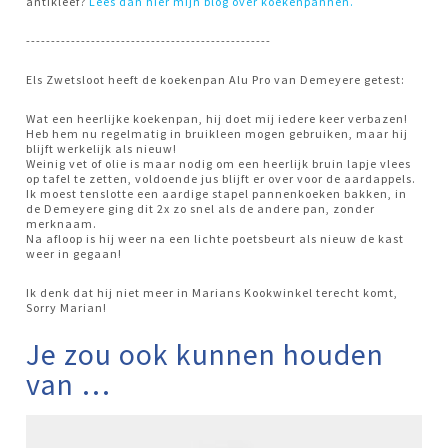
antikleef?
Lees dan hier mijn blog over koekenpannen.
-------------------------------------------------
Els Zwetsloot heeft de koekenpan Alu Pro van Demeyere getest:
Wat een heerlijke koekenpan, hij doet mij iedere keer verbazen!
Heb hem nu regelmatig in bruikleen mogen gebruiken, maar hij
blijft werkelijk als nieuw!
Weinig vet of olie is maar nodig om een heerlijk bruin lapje vlees
op tafel te zetten, voldoende jus blijft er over voor de aardappels.
Ik moest tenslotte een aardige stapel pannenkoeken bakken, in
de Demeyere ging dit 2x zo snel als de andere pan, zonder
merknaam.
Na afloop is hij weer na een lichte poetsbeurt als nieuw de kast
weer in gegaan!
Ik denk dat hij niet meer in Marians Kookwinkel terecht komt,
Sorry Marian!
Je zou ook kunnen houden
van …