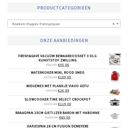
PRODUCTCATEGORIEËN
Koeken-Hapjes-Flensjespan
×
ONZE AANBIEDINGEN
FRESH&SAVE VACUÜM BEWAARDOOSSET 3 DLG
KUNSTSTOF ZWILLING
OORSPRONKELIJKE
HUIDIGE
€
52,85
€
45,00
PRIJS
PRIJS
WATERKOKER MINI, ROOD SMEG
WAS:
IS:
OORSPRONKELIJKE
HUIDIGE
€
129,00
€52,85.
€
109,00
€45,00.
PRIJS
PRIJS
WAS:
IS:
WIEGEMES MET PLANKJE VIAVO GEFU
€129,00.
€109,00.
OORSPRONKELIJKE
HUIDIGE
€
39,99
€
26,99
PRIJS
PRIJS
WAS:
IS:
SLOWCOOKER TIME SELECT CROCKPOT
€39,99.
€26,99.
OORSPRONKELIJKE
HUIDIGE
€
139,00
€
119,00
PRIJS
PRIJS
WAS:
IS:
BRAADPAN 25CM GIETIJZER BARON WIT HABONNE
€139,00.
€119,00.
OORSPRONKELIJKE
HUIDIGE
€
129,00
€
85,00
PRIJS
PRIJS
WAS:
IS:
HAPJESPAN 28 CM FUSION DEMEYERE