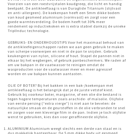
Voorzien van een roestvrijstalen koudgreep, die licht en handig
beetpakt. De antikleeflaag is van Duraglide Titanium (slijtvast
en anti-allergeen). De koekenpan heeft een 5mm dikke bodem
van koud gesmeed aluminium (vormvast) en zorgt voor een
goede warmteverdeling. De bodem heeft tot 30% meer
rendement op inductiekoken en is extra stabiel dankzij de unieke
TriplInduc technologie.
GEBRUIKS- EN ONDERHOUDSTIPS Voor het maximaal behoud van
de antikleefeigenschappen raden we aan geen gebruik te maken
van scherpe voorwerpen en niet in de pan te snijden. Gebruik
keukengerei van nylon, silicone of hout. Stapel de pannen niet in
elkaar bij het wegbergen, of gebruik panbeschermers. We raden af
om uw bakpan in de vaatwasser te reinigen omdat de
wasproducten voor de vaatwasser meer en meer agressief
worden en uw bakpan kunnen aantasten.
OLIE OF BOTER? Bij het bakken in een bak-/koekenpan met
antikleeflaag is het belangrijk dat je de juiste vetstof kiest.
Gebruik bij voorkeur boter, margarine, of een olie die bestand is
tegen hogere temperaturen zoals arachide- of maïsolie. Olijfolie
van eerste persing (“extra vierge”) is niet aan te bevelen: de
natuurlijke smaak en de geurstoffen in de olie verbranden te snel
en zorgen voor een kleverige film in de pan. Indien je toch olijfolie
wenst te gebruiken, kies dan voor geraffineerde olijfolie.
ALUMINIUM Aluminium weegt slechts een derde van staal en is
dus makkelijk hanteerbaar. De 5 mm dikke body uit gesmeed