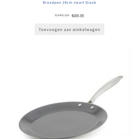
Braadpan 28cm zwart Staub
Oorspronkelijke
Huidige
€
349,00
€
269,00
prijs
prijs
was:
is:
€349,00.
€269,00.
Toevoegen aan winkelwagen