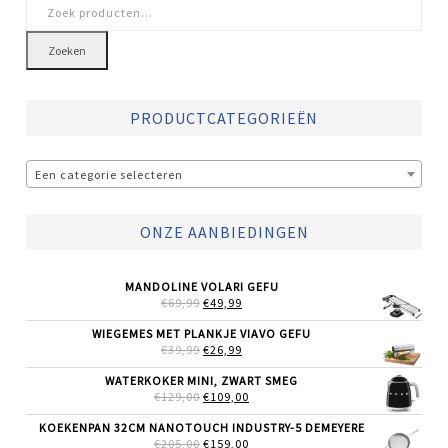
Zoeken
naar:
Zoeken
PRODUCTCATEGORIEËN
Een categorie selecteren
ONZE AANBIEDINGEN
MANDOLINE VOLARI GEFU
OORSPRONKELIJKE
HUIDIGE
€
69,99
€
49,99
PRIJS
PRIJS
WAS:
IS:
WIEGEMES MET PLANKJE VIAVO GEFU
€69,99.
€49,99.
OORSPRONKELIJKE
HUIDIGE
€
39,99
€
26,99
PRIJS
PRIJS
WAS:
IS:
WATERKOKER MINI, ZWART SMEG
€39,99.
€26,99.
OORSPRONKELIJKE
HUIDIGE
€
129,00
€
109,00
PRIJS
PRIJS
WAS:
IS:
KOEKENPAN 32CM NANOTOUCH INDUSTRY-5 DEMEYERE
€129,00.
€109,00.
OORSPRONKELIJKE
HUIDIGE
€
205,00
€
159,00