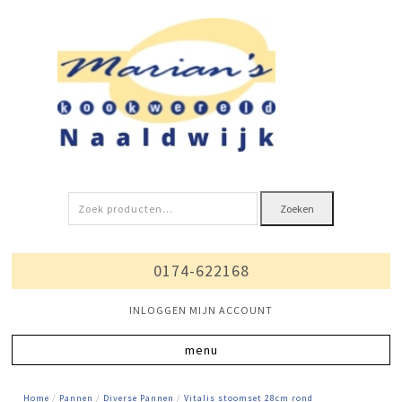
Zoeken
Zoeken
naar:
0174-622168
INLOGGEN MIJN ACCOUNT
Home
/
Pannen
/
Diverse Pannen
/
Vitalis stoomset 28cm rond