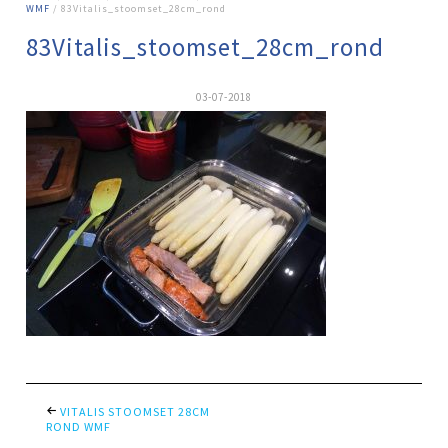
WMF
/ 83Vitalis_stoomset_28cm_rond
83Vitalis_stoomset_28cm_rond
03-07-2018
VITALIS STOOMSET 28CM
ROND WMF