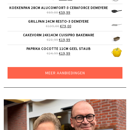
PRIJS
PRIJS
WAS:
IS:
KOEKENPAN 28CM ALUCOMFORT-3 CERAFORCE DEMEYERE
€205,00.
€159,00.
OORSPRONKELIJKE
HUIDIGE
€
69,00
€
59,99
PRIJS
PRIJS
WAS:
IS:
GRILLPAN 24CM RESTO-3 DEMEYERE
€69,00.
€59,99.
OORSPRONKELIJKE
HUIDIGE
€
139,00
€
79,00
PRIJS
PRIJS
WAS:
IS:
CAKEVORM 24X14CM CUISIPRO BAKEWARE
€139,00.
€79,00.
OORSPRONKELIJKE
HUIDIGE
€
23,99
€
19,99
PRIJS
PRIJS
WAS:
IS:
PAPRIKA COCOTTE 11CM GEEL STAUB
€23,99.
€19,99.
OORSPRONKELIJKE
HUIDIGE
€
24,99
€
19,99
PRIJS
PRIJS
WAS:
IS:
€24,99.
€19,99.
MEER AANBIEDINGEN