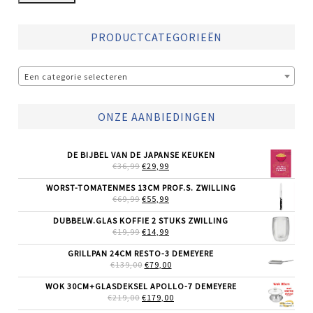
PRODUCTCATEGORIEËN
Een categorie selecteren
ONZE AANBIEDINGEN
DE BIJBEL VAN DE JAPANSE KEUKEN
OORSPRONKELIJKE
HUIDIGE
€
36,99
€
29,99
PRIJS
PRIJS
WAS:
IS:
WORST-TOMATENMES 13CM PROF.S. ZWILLING
€36,99.
€29,99.
OORSPRONKELIJKE
HUIDIGE
€
69,99
€
55,99
PRIJS
PRIJS
WAS:
IS:
DUBBELW.GLAS KOFFIE 2 STUKS ZWILLING
€69,99.
€55,99.
OORSPRONKELIJKE
HUIDIGE
€
19,99
€
14,99
PRIJS
PRIJS
WAS:
IS:
GRILLPAN 24CM RESTO-3 DEMEYERE
€19,99.
€14,99.
OORSPRONKELIJKE
HUIDIGE
€
139,00
€
79,00
PRIJS
PRIJS
WAS:
IS:
WOK 30CM+GLASDEKSEL APOLLO-7 DEMEYERE
€139,00.
€79,00.
OORSPRONKELIJKE
HUIDIGE
€
219,00
€
179,00
PRIJS
PRIJS