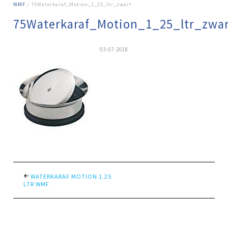
WMF
/ 75Waterkaraf_Motion_1_25_ltr_zwart
75Waterkaraf_Motion_1_25_ltr_zwa
03-07-2018
WATERKARAF MOTION 1.25
LTR WMF