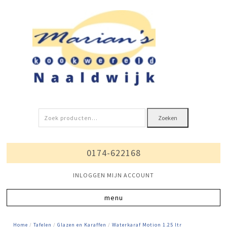
Zoeken
Zoeken
naar:
0174-622168
INLOGGEN MIJN ACCOUNT
Home
/
Tafelen
/
Glazen en Karaffen
/
Waterkaraf Motion 1.25 ltr