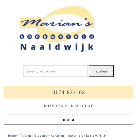
Zoeken
Zoeken
naar:
0174-622168
INLOGGEN MIJN ACCOUNT
Home
/
Tafelen
/
Glazen en Karaffen
/
Waterkaraf Basic 0.75 ltr.