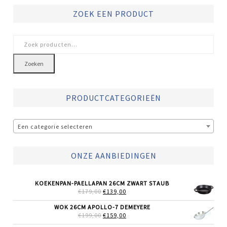
ZOEK EEN PRODUCT
Zoeken
naar:
Zoeken
PRODUCTCATEGORIEËN
Een categorie selecteren
ONZE AANBIEDINGEN
KOEKENPAN-PAELLAPAN 26CM ZWART STAUB
OORSPRONKELIJKE
HUIDIGE
€
179,00
€
139,00
PRIJS
PRIJS
WAS:
IS:
WOK 26CM APOLLO-7 DEMEYERE
€179,00.
€139,00.
OORSPRONKELIJKE
HUIDIGE
€
199,00
€
159,00
PRIJS
PRIJS