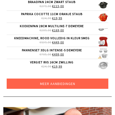
WAS:
IS:
BRAADPAN 24CM ZWART STAUB
€199,00.
€159,00.
OORSPRONKELIJKE
HUIDIGE
€
279,00
€
215,00
PRIJS
PRIJS
WAS:
IS:
PAPRIKA COCOTTE 11CM ORANJE STAUB
€279,00.
€215,00.
OORSPRONKELIJKE
HUIDIGE
€
24,99
€
19,99
PRIJS
PRIJS
WAS:
IS:
KOEKENPAN 28CM MULTILINE-7 DEMEYERE
€24,99.
€19,99.
OORSPRONKELIJKE
HUIDIGE
€
209,00
€
169,00
PRIJS
PRIJS
WAS:
IS:
KNEEDMACHINE, ROOD VOLLEDIG IN KLEUR SMEG
€209,00.
€169,00.
OORSPRONKELIJKE
HUIDIGE
€
539,00
€
449,00
PRIJS
PRIJS
WAS:
IS:
PANNENSET 3DLG INTENSE-5 DEMEYERE
€539,00.
€449,00.
OORSPRONKELIJKE
HUIDIGE
€
705,00
€
499,00
PRIJS
PRIJS
WAS:
IS:
VERGIET RVS 16CM ZWILLING
€705,00.
€499,00.
OORSPRONKELIJKE
HUIDIGE
€
24,99
€
19,99
PRIJS
PRIJS
WAS:
IS:
€24,99.
€19,99.
MEER AANBIEDINGEN