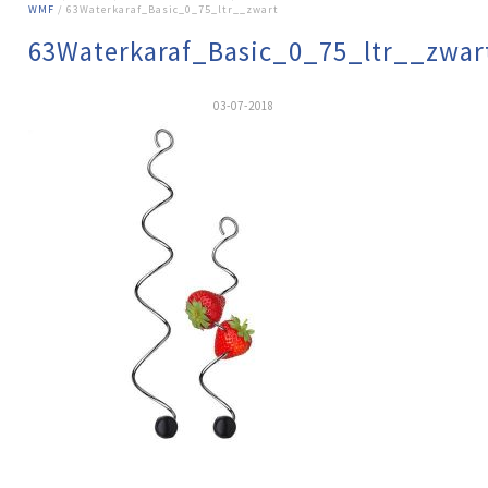
WMF
/ 63Waterkaraf_Basic_0_75_ltr__zwart
63Waterkaraf_Basic_0_75_ltr__zwar
03-07-2018