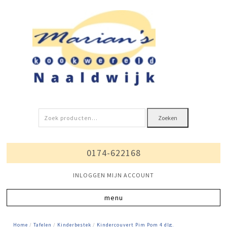
Zoeken
Zoeken
naar:
0174-622168
INLOGGEN MIJN ACCOUNT
Home
/
Tafelen
/
Kinderbestek
/
Kindercouvert Pim Pom 4 dlg.