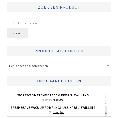
ZOEK EEN PRODUCT
Zoeken
naar:
Zoeken
PRODUCTCATEGORIEËN
Een categorie selecteren
ONZE AANBIEDINGEN
WORST-TOMATENMES 13CM PROF.S. ZWILLING
OORSPRONKELIJKE
HUIDIGE
€
69,99
€
55,99
PRIJS
PRIJS
WAS:
IS:
FRESH&SAVE VACUUMPOMP INCL USB KABEL ZWILLING
€69,99.
€55,99.
OORSPRONKELIJKE
HUIDIGE
€
74,99
€
52,50
PRIJS
PRIJS