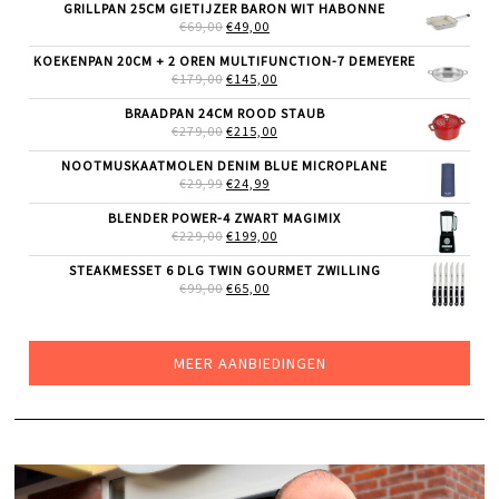
WAS:
IS:
GRILLPAN 25CM GIETIJZER BARON WIT HABONNE
€74,99.
€52,50.
OORSPRONKELIJKE
HUIDIGE
€
69,00
€
49,00
PRIJS
PRIJS
WAS:
IS:
KOEKENPAN 20CM + 2 OREN MULTIFUNCTION-7 DEMEYERE
€69,00.
€49,00.
OORSPRONKELIJKE
HUIDIGE
€
179,00
€
145,00
PRIJS
PRIJS
WAS:
IS:
BRAADPAN 24CM ROOD STAUB
€179,00.
€145,00.
OORSPRONKELIJKE
HUIDIGE
€
279,00
€
215,00
PRIJS
PRIJS
WAS:
IS:
NOOTMUSKAATMOLEN DENIM BLUE MICROPLANE
€279,00.
€215,00.
OORSPRONKELIJKE
HUIDIGE
€
29,99
€
24,99
PRIJS
PRIJS
WAS:
IS:
BLENDER POWER-4 ZWART MAGIMIX
€29,99.
€24,99.
OORSPRONKELIJKE
HUIDIGE
€
229,00
€
199,00
PRIJS
PRIJS
WAS:
IS:
STEAKMESSET 6 DLG TWIN GOURMET ZWILLING
€229,00.
€199,00.
OORSPRONKELIJKE
HUIDIGE
€
99,00
€
65,00
PRIJS
PRIJS
WAS:
IS:
€99,00.
€65,00.
MEER AANBIEDINGEN