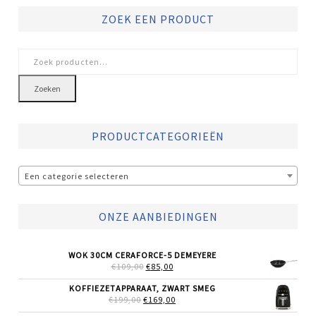
ZOEK EEN PRODUCT
Zoeken
naar:
Zoeken
PRODUCTCATEGORIEËN
Een categorie selecteren
ONZE AANBIEDINGEN
WOK 30CM CERAFORCE-5 DEMEYERE
OORSPRONKELIJKE
HUIDIGE
€
109,00
€
85,00
PRIJS
PRIJS
WAS:
IS:
KOFFIEZETAPPARAAT, ZWART SMEG
€109,00.
€85,00.
OORSPRONKELIJKE
HUIDIGE
€
199,00
€
169,00
PRIJS
PRIJS