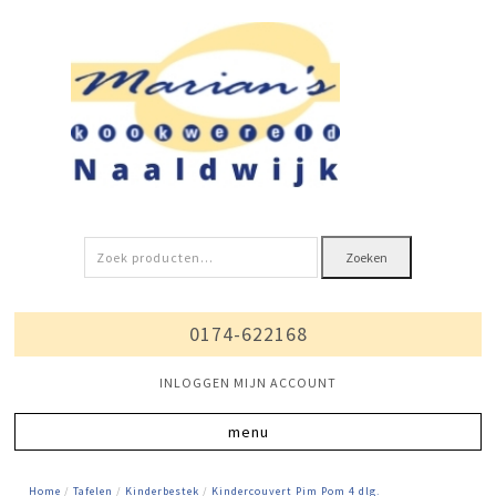
Zoeken
Zoeken
naar:
0174-622168
INLOGGEN MIJN ACCOUNT
Home
/
Tafelen
/
Kinderbestek
/
Kindercouvert Pim Pom 4 dlg.