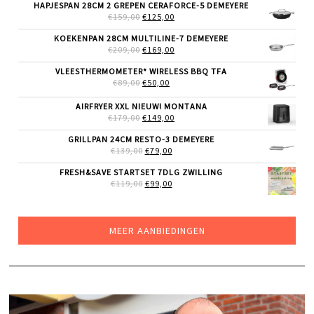
WAS:
IS:
HAPJESPAN 28CM 2 GREPEN CERAFORCE-5 DEMEYERE
€199,00.
€169,00.
OORSPRONKELIJKE
HUIDIGE
€
159,00
€
125,00
PRIJS
PRIJS
WAS:
IS:
KOEKENPAN 28CM MULTILINE-7 DEMEYERE
€159,00.
€125,00.
OORSPRONKELIJKE
HUIDIGE
€
209,00
€
169,00
PRIJS
PRIJS
WAS:
IS:
VLEESTHERMOMETER* WIRELESS BBQ TFA
€209,00.
€169,00.
OORSPRONKELIJKE
HUIDIGE
€
89,00
€
50,00
PRIJS
PRIJS
WAS:
IS:
AIRFRYER XXL NIEUW! MONTANA
€89,00.
€50,00.
OORSPRONKELIJKE
HUIDIGE
€
179,00
€
149,00
PRIJS
PRIJS
WAS:
IS:
GRILLPAN 24CM RESTO-3 DEMEYERE
€179,00.
€149,00.
OORSPRONKELIJKE
HUIDIGE
€
139,00
€
79,00
PRIJS
PRIJS
WAS:
IS:
FRESH&SAVE STARTSET 7DLG ZWILLING
€139,00.
€79,00.
OORSPRONKELIJKE
HUIDIGE
€
119,00
€
99,00
PRIJS
PRIJS
WAS:
IS:
€119,00.
€99,00.
MEER AANBIEDINGEN