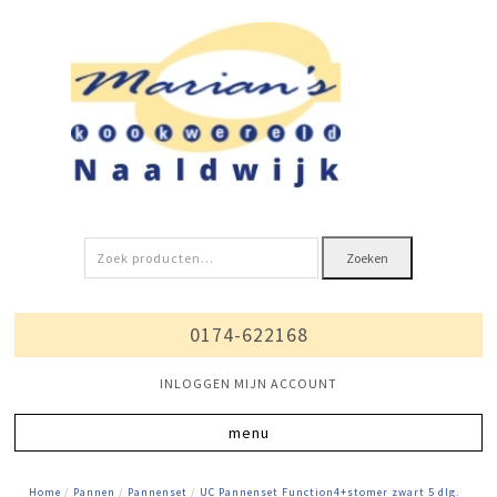
Zoeken
Zoeken
naar:
0174-622168
INLOGGEN MIJN ACCOUNT
Home
/
Pannen
/
Pannenset
/
UC Pannenset Function4+stomer zwart 5 dlg.