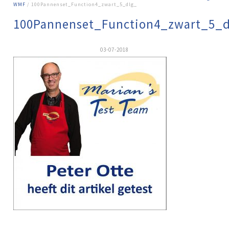
WMF
/ 100Pannenset_Function4_zwart_5_dlg_
100Pannenset_Function4_zwart_5_d
03-07-2018