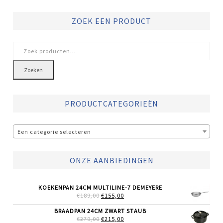
ZOEK EEN PRODUCT
Zoeken
naar:
Zoeken
PRODUCTCATEGORIEËN
Een categorie selecteren
ONZE AANBIEDINGEN
KOEKENPAN 24CM MULTILINE-7 DEMEYERE
OORSPRONKELIJKE
HUIDIGE
€
189,00
€
155,00
PRIJS
PRIJS
WAS:
IS:
BRAADPAN 24CM ZWART STAUB
€189,00.
€155,00.
OORSPRONKELIJKE
HUIDIGE
€
279,00
€
215,00