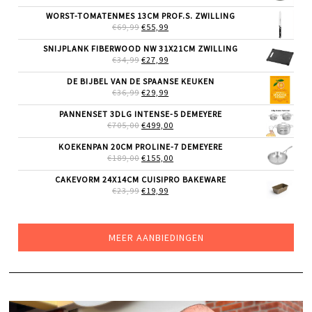
PRIJS
PRIJS
WAS:
IS:
WORST-TOMATENMES 13CM PROF.S. ZWILLING
€279,00.
€215,00.
OORSPRONKELIJKE
HUIDIGE
€
69,99
€
55,99
PRIJS
PRIJS
WAS:
IS:
SNIJPLANK FIBERWOOD NW 31X21CM ZWILLING
€69,99.
€55,99.
OORSPRONKELIJKE
HUIDIGE
€
34,99
€
27,99
PRIJS
PRIJS
WAS:
IS:
DE BIJBEL VAN DE SPAANSE KEUKEN
€34,99.
€27,99.
OORSPRONKELIJKE
HUIDIGE
€
36,99
€
29,99
PRIJS
PRIJS
WAS:
IS:
PANNENSET 3DLG INTENSE-5 DEMEYERE
€36,99.
€29,99.
OORSPRONKELIJKE
HUIDIGE
€
705,00
€
499,00
PRIJS
PRIJS
WAS:
IS:
KOEKENPAN 20CM PROLINE-7 DEMEYERE
€705,00.
€499,00.
OORSPRONKELIJKE
HUIDIGE
€
189,00
€
155,00
PRIJS
PRIJS
WAS:
IS:
CAKEVORM 24X14CM CUISIPRO BAKEWARE
€189,00.
€155,00.
OORSPRONKELIJKE
HUIDIGE
€
23,99
€
19,99
PRIJS
PRIJS
WAS:
IS:
€23,99.
€19,99.
MEER AANBIEDINGEN