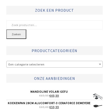
ZOEK EEN PRODUCT
Zoeken
naar:
Zoeken
PRODUCTCATEGORIEËN
Een categorie selecteren
ONZE AANBIEDINGEN
MANDOLINE VOLARI GEFU
OORSPRONKELIJKE
HUIDIGE
€
69,99
€
49,99
PRIJS
PRIJS
WAS:
IS:
KOEKENPAN 28CM ALUCOMFORT-3 CERAFORCE DEMEYERE
€69,99.
€49,99.
OORSPRONKELIJKE
HUIDIGE
€
69,00
€
59,99