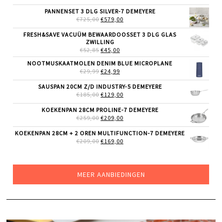
PRIJS
PRIJS
WAS:
IS:
PANNENSET 3 DLG SILVER-7 DEMEYERE
€69,00.
€59,99.
OORSPRONKELIJKE
HUIDIGE
€
725,00
€
579,00
PRIJS
PRIJS
WAS:
IS:
FRESH&SAVE VACUÜM BEWAARDOOSSET 3 DLG GLAS
€725,00.
€579,00.
ZWILLING
OORSPRONKELIJKE
HUIDIGE
€
52,85
€
45,00
PRIJS
PRIJS
NOOTMUSKAATMOLEN DENIM BLUE MICROPLANE
WAS:
IS:
OORSPRONKELIJKE
HUIDIGE
€
29,99
€52,85.
€
24,99
€45,00.
PRIJS
PRIJS
WAS:
IS:
SAUSPAN 20CM Z/D INDUSTRY-5 DEMEYERE
€29,99.
€24,99.
OORSPRONKELIJKE
HUIDIGE
€
185,00
€
129,00
PRIJS
PRIJS
WAS:
IS:
KOEKENPAN 28CM PROLINE-7 DEMEYERE
€185,00.
€129,00.
OORSPRONKELIJKE
HUIDIGE
€
259,00
€
209,00
PRIJS
PRIJS
WAS:
IS:
KOEKENPAN 28CM + 2 OREN MULTIFUNCTION-7 DEMEYERE
€259,00.
€209,00.
OORSPRONKELIJKE
HUIDIGE
€
209,00
€
169,00
PRIJS
PRIJS
WAS:
IS:
€209,00.
€169,00.
MEER AANBIEDINGEN