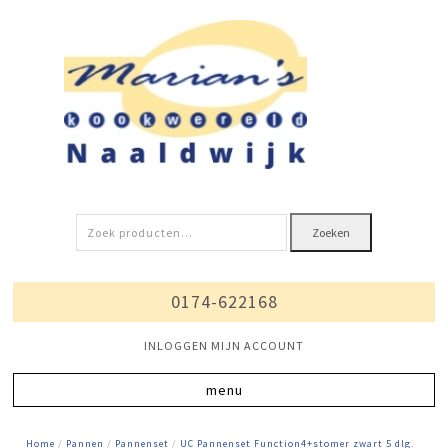
Zoeken
Zoeken
naar:
0174-622168
INLOGGEN MIJN ACCOUNT
Home
/
Pannen
/
Pannenset
/
UC Pannenset Function4+stomer zwart 5 dlg.