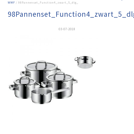
WMF
/ 98Pannenset_Function4_zwart_5_dlg_
98Pannenset_Function4_zwart_5_dl
03-07-2018