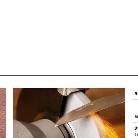
R
M
D
T