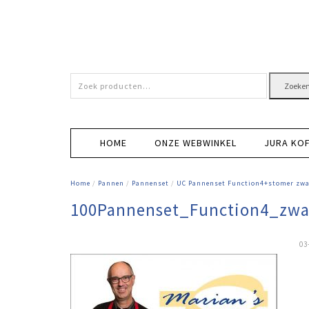
Zoeken
Zoeke
naar:
HOME
ONZE WEBWINKEL
JURA KO
Home
/
Pannen
/
Pannenset
/
UC Pannenset Function4+stomer zwa
100Pannenset_Function4_zwa
03