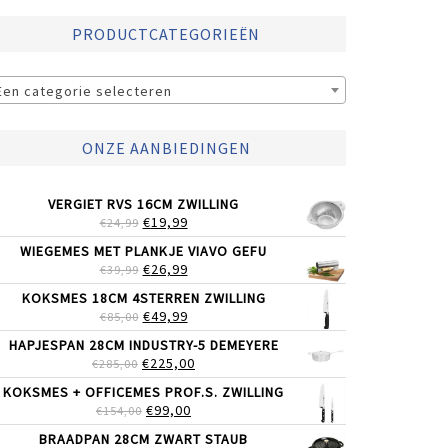
PRODUCTCATEGORIEËN
Een categorie selecteren
ONZE AANBIEDINGEN
VERGIET RVS 16CM ZWILLING
OORSPRONKELIJKE
HUIDIGE
€
19,99
€
24,99
PRIJS
PRIJS
WIEGEMES MET PLANKJE VIAVO GEFU
WAS:
IS:
OORSPRONKELIJKE
HUIDIGE
€
26,99
€
39,99
€24,99.
€19,99.
PRIJS
PRIJS
KOKSMES 18CM 4STERREN ZWILLING
WAS:
IS:
OORSPRONKELIJKE
HUIDIGE
€
49,99
€
85,00
€39,99.
€26,99.
PRIJS
PRIJS
HAPJESPAN 28CM INDUSTRY-5 DEMEYERE
WAS:
IS:
OORSPRONKELIJKE
HUIDIGE
€
225,00
€
285,00
€85,00.
€49,99.
PRIJS
PRIJS
KOKSMES + OFFICEMES PROF.S. ZWILLING
WAS:
IS:
OORSPRONKELIJKE
HUIDIGE
€
99,00
€
154,00
€285,00.
€225,00.
PRIJS
PRIJS
BRAADPAN 28CM ZWART STAUB
WAS:
IS: