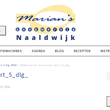
n
FFIEMACHINES
AGENDA
BLOG
RECEPTEN
INSTR
rt 5 dlg. WMF
/ 100Pannenset_Function4_zwart_5_dlg_
rt_5_dlg_
-07-2018
Z
na