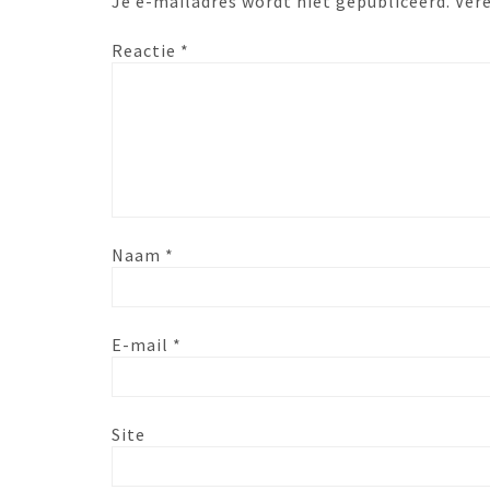
Je e-mailadres wordt niet gepubliceerd.
Ver
Reactie
*
Naam
*
E-mail
*
Site