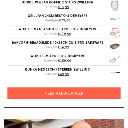
WAS:
IS:
DUBBELW.GLAS KOFFIE 2 STUKS ZWILLING
€69,99.
€55,99.
OORSPRONKELIJKE
HUIDIGE
€
19,99
€
14,99
PRIJS
PRIJS
WAS:
IS:
GRILLPAN 24CM RESTO-3 DEMEYERE
€19,99.
€14,99.
OORSPRONKELIJKE
HUIDIGE
€
139,00
€
79,00
PRIJS
PRIJS
WAS:
IS:
WOK 30CM+GLASDEKSEL APOLLO-7 DEMEYERE
€139,00.
€79,00.
OORSPRONKELIJKE
HUIDIGE
€
219,00
€
179,00
PRIJS
PRIJS
WAS:
IS:
BAKVORM-BRAADSLEDE 40X28CM CUISIPRO BAKEWARE
€219,00.
€179,00.
OORSPRONKELIJKE
HUIDIGE
€
43,99
€
34,99
PRIJS
PRIJS
WAS:
IS:
WOK 26CM APOLLO-7 DEMEYERE
€43,99.
€34,99.
OORSPRONKELIJKE
HUIDIGE
€
199,00
€
159,00
PRIJS
PRIJS
WAS:
IS:
BUNKA MES 17CM 4STERREN ZWILLING
€199,00.
€159,00.
OORSPRONKELIJKE
HUIDIGE
€
85,00
€
49,99
PRIJS
PRIJS
WAS:
IS:
€85,00.
€49,99.
MEER AANBIEDINGEN