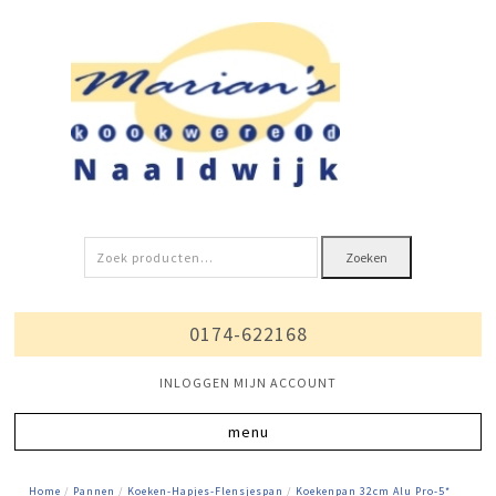
Zoeken
Zoeken
naar:
0174-622168
INLOGGEN MIJN ACCOUNT
Home
/
Pannen
/
Koeken-Hapjes-Flensjespan
/
Koekenpan 32cm Alu Pro-5*