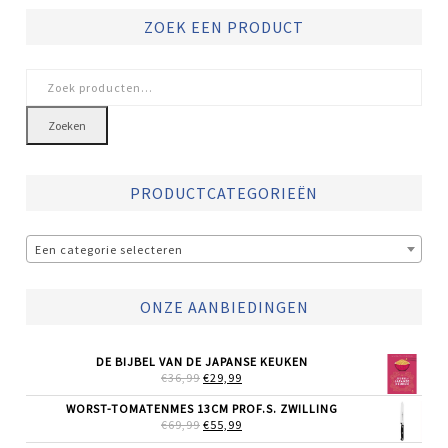
ZOEK EEN PRODUCT
Zoeken
naar:
Zoeken
PRODUCTCATEGORIEËN
Een categorie selecteren
ONZE AANBIEDINGEN
DE BIJBEL VAN DE JAPANSE KEUKEN
OORSPRONKELIJKE
HUIDIGE
€
36,99
€
29,99
PRIJS
PRIJS
WAS:
IS:
WORST-TOMATENMES 13CM PROF.S. ZWILLING
€36,99.
€29,99.
OORSPRONKELIJKE
HUIDIGE
€
69,99
€
55,99
PRIJS
PRIJS