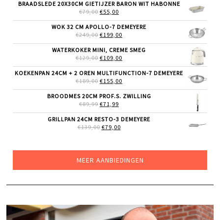
WAS:
IS:
BRAADSLEDE 20X30CM GIETIJZER BARON WIT HABONNE
€189,00.
€149,00.
OORSPRONKELIJKE
HUIDIGE
€
79,00
€
55,00
PRIJS
PRIJS
WAS:
IS:
WOK 32 CM APOLLO-7 DEMEYERE
€79,00.
€55,00.
OORSPRONKELIJKE
HUIDIGE
€
249,00
€
199,00
PRIJS
PRIJS
WAS:
IS:
WATERKOKER MINI, CREME SMEG
€249,00.
€199,00.
OORSPRONKELIJKE
HUIDIGE
€
129,00
€
109,00
PRIJS
PRIJS
WAS:
IS:
KOEKENPAN 24CM + 2 OREN MULTIFUNCTION-7 DEMEYERE
€129,00.
€109,00.
OORSPRONKELIJKE
HUIDIGE
€
189,00
€
155,00
PRIJS
PRIJS
WAS:
IS:
BROODMES 20CM PROF.S. ZWILLING
€189,00.
€155,00.
OORSPRONKELIJKE
HUIDIGE
€
89,99
€
71,99
PRIJS
PRIJS
WAS:
IS:
GRILLPAN 24CM RESTO-3 DEMEYERE
€89,99.
€71,99.
OORSPRONKELIJKE
HUIDIGE
€
139,00
€
79,00
PRIJS
PRIJS
WAS:
IS:
€139,00.
€79,00.
MEER AANBIEDINGEN