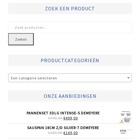
ZOEK EEN PRODUCT
Zoeken
naar:
Zoeken
PRODUCTCATEGORIEËN
Een categorie selecteren
ONZE AANBIEDINGEN
PANNENSET 3DLG INTENSE-5 DEMEYERE
OORSPRONKELIJKE
HUIDIGE
€
705,00
€
499,00
PRIJS
PRIJS
WAS:
IS:
SAUSPAN 18CM Z/D SILVER-7 DEMEYERE
€705,00.
€499,00.
OORSPRONKELIJKE
HUIDIGE
€
189,00
€
149,00
PRIJS
PRIJS