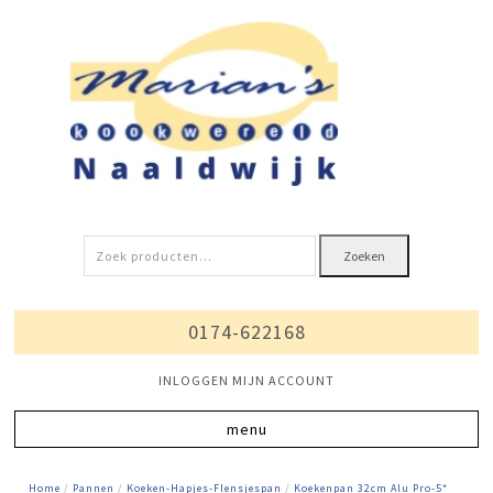
Zoeken
Zoeken
naar:
0174-622168
INLOGGEN MIJN ACCOUNT
Home
/
Pannen
/
Koeken-Hapjes-Flensjespan
/
Koekenpan 32cm Alu Pro-5*