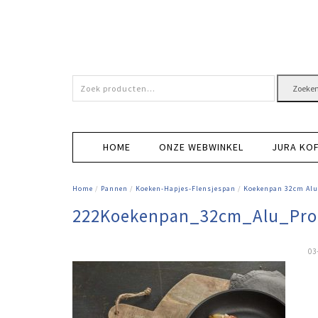
Zoeken
Zoeke
naar:
HOME
ONZE WEBWINKEL
JURA KO
Home
/
Pannen
/
Koeken-Hapjes-Flensjespan
/
Koekenpan 32cm Alu
222Koekenpan_32cm_Alu_Pr
03