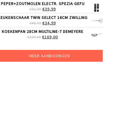
PEPER+ZOUTMOLEN ELECTR. SPEZIA GEFU
WAS:
IS:
OORSPRONKELIJKE
HUIDIGE
€
39,99
€
51,99
€329,00.
€219,00.
PRIJS
PRIJS
KEUKENSCHAAR TWIN SELECT 16CM ZWILLING
WAS:
IS:
OORSPRONKELIJKE
HUIDIGE
€
34,99
€
46,99
€51,99.
€39,99.
PRIJS
PRIJS
KOEKENPAN 28CM MULTILINE-7 DEMEYERE
WAS:
IS:
OORSPRONKELIJKE
HUIDIGE
€
169,00
€
209,00
€46,99.
€34,99.
PRIJS
PRIJS
WAS:
IS:
€209,00.
€169,00.
MEER AANBIEDINGEN