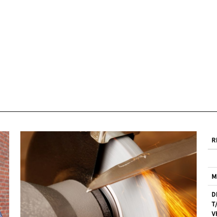
R
M
D
T
V