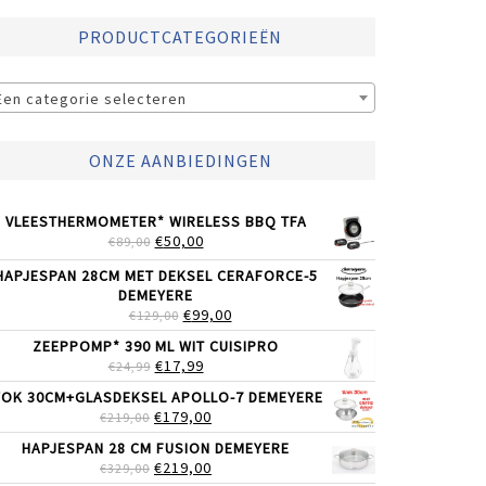
PRODUCTCATEGORIEËN
Een categorie selecteren
ONZE AANBIEDINGEN
VLEESTHERMOMETER* WIRELESS BBQ TFA
OORSPRONKELIJKE
HUIDIGE
€
50,00
€
89,00
PRIJS
PRIJS
HAPJESPAN 28CM MET DEKSEL CERAFORCE-5
WAS:
IS:
DEMEYERE
€89,00.
€50,00.
OORSPRONKELIJKE
HUIDIGE
€
99,00
€
129,00
PRIJS
PRIJS
ZEEPPOMP* 390 ML WIT CUISIPRO
WAS:
IS:
OORSPRONKELIJKE
HUIDIGE
€
17,99
€
24,99
€129,00.
€99,00.
PRIJS
PRIJS
OK 30CM+GLASDEKSEL APOLLO-7 DEMEYERE
WAS:
IS:
OORSPRONKELIJKE
HUIDIGE
€
179,00
€
219,00
€24,99.
€17,99.
PRIJS
PRIJS
HAPJESPAN 28 CM FUSION DEMEYERE
WAS:
IS:
OORSPRONKELIJKE
HUIDIGE
€
219,00
€
329,00
€219,00.
€179,00.
PRIJS
PRIJS