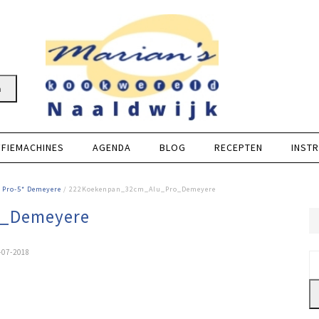
n
FFIEMACHINES
AGENDA
BLOG
RECEPTEN
INSTR
 Pro-5* Demeyere
/ 222Koekenpan_32cm_Alu_Pro_Demeyere
o_Demeyere
-07-2018
Z
na