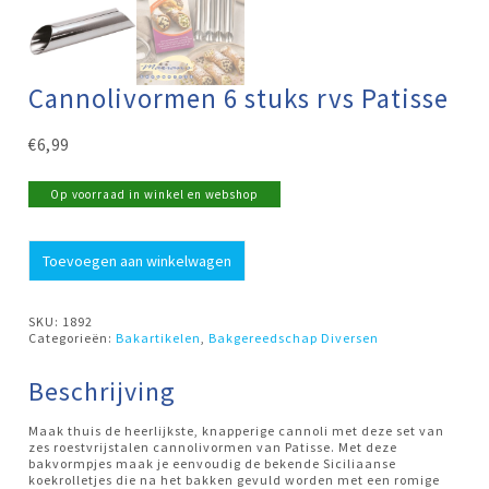
Cannolivormen 6 stuks rvs Patisse
€
6,99
Op voorraad in winkel en webshop
Cannolivormen
Toevoegen aan winkelwagen
6
stuks
rvs
Patisse
SKU:
1892
aantal
Categorieën:
Bakartikelen
,
Bakgereedschap Diversen
Beschrijving
Maak thuis de heerlijkste, knapperige cannoli met deze set van
zes roestvrijstalen cannolivormen van Patisse. Met deze
bakvormpjes maak je eenvoudig de bekende Siciliaanse
koekrolletjes die na het bakken gevuld worden met een romige