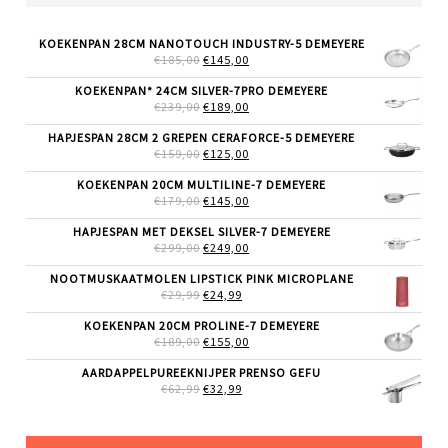
KOEKENPAN 28CM NANOTOUCH INDUSTRY-5 DEMEYERE
OORSPRONKELIJKE
HUIDIGE
€
185,00
€
145,00
PRIJS
PRIJS
WAS:
IS:
KOEKENPAN* 24CM SILVER-7PRO DEMEYERE
€185,00.
€145,00.
OORSPRONKELIJKE
HUIDIGE
€
239,00
€
189,00
PRIJS
PRIJS
WAS:
IS:
HAPJESPAN 28CM 2 GREPEN CERAFORCE-5 DEMEYERE
€239,00.
€189,00.
OORSPRONKELIJKE
HUIDIGE
€
159,00
€
125,00
PRIJS
PRIJS
WAS:
IS:
KOEKENPAN 20CM MULTILINE-7 DEMEYERE
€159,00.
€125,00.
OORSPRONKELIJKE
HUIDIGE
€
179,00
€
145,00
PRIJS
PRIJS
WAS:
IS:
HAPJESPAN MET DEKSEL SILVER-7 DEMEYERE
€179,00.
€145,00.
OORSPRONKELIJKE
HUIDIGE
€
299,00
€
249,00
PRIJS
PRIJS
WAS:
IS:
NOOTMUSKAATMOLEN LIPSTICK PINK MICROPLANE
€299,00.
€249,00.
OORSPRONKELIJKE
HUIDIGE
€
29,99
€
24,99
PRIJS
PRIJS
WAS:
IS:
KOEKENPAN 20CM PROLINE-7 DEMEYERE
€29,99.
€24,99.
OORSPRONKELIJKE
HUIDIGE
€
189,00
€
155,00
PRIJS
PRIJS
WAS:
IS:
AARDAPPELPUREEKNIJPER PRENSO GEFU
€189,00.
€155,00.
OORSPRONKELIJKE
HUIDIGE
€
62,99
€
32,99
PRIJS
PRIJS
WAS:
IS:
€62,99.
€32,99.