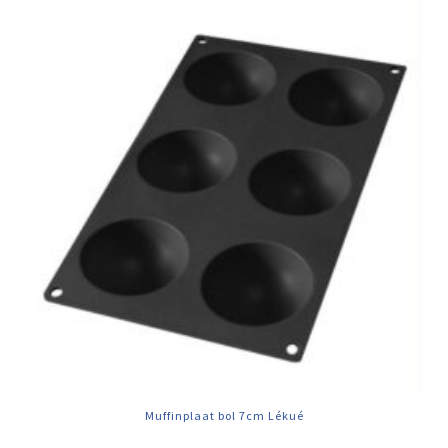
Muffinplaat bol 7cm Lékué