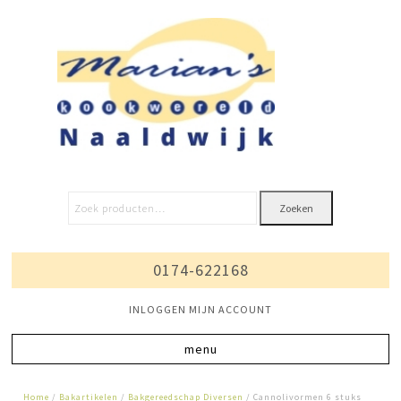
Zoeken
0174-622168
INLOGGEN MIJN ACCOUNT
Home
/
Bakartikelen
/
Bakgereedschap Diversen
/ Cannolivormen 6 stuks