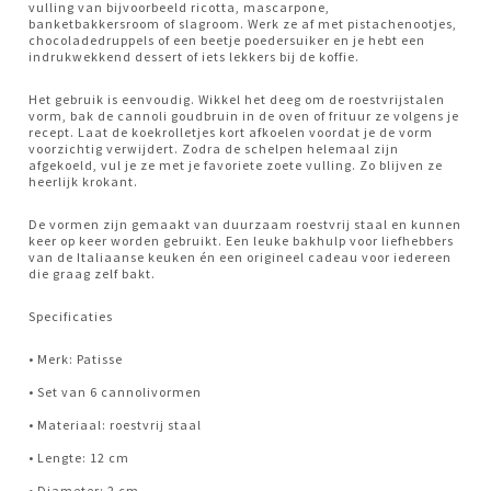
vulling van bijvoorbeeld ricotta, mascarpone,
banketbakkersroom of slagroom. Werk ze af met pistachenootjes,
chocoladedruppels of een beetje poedersuiker en je hebt een
indrukwekkend dessert of iets lekkers bij de koffie.
Het gebruik is eenvoudig. Wikkel het deeg om de roestvrijstalen
vorm, bak de cannoli goudbruin in de oven of frituur ze volgens je
recept. Laat de koekrolletjes kort afkoelen voordat je de vorm
voorzichtig verwijdert. Zodra de schelpen helemaal zijn
afgekoeld, vul je ze met je favoriete zoete vulling. Zo blijven ze
heerlijk krokant.
De vormen zijn gemaakt van duurzaam roestvrij staal en kunnen
keer op keer worden gebruikt. Een leuke bakhulp voor liefhebbers
van de Italiaanse keuken én een origineel cadeau voor iedereen
die graag zelf bakt.
Specificaties
• Merk: Patisse
• Set van 6 cannolivormen
• Materiaal: roestvrij staal
• Lengte: 12 cm
• Diameter: 2 cm