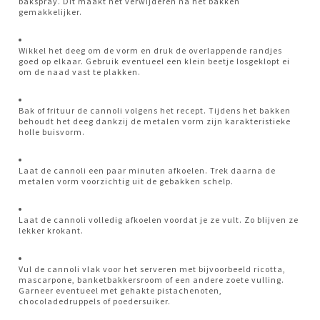
bakspray. Dit maakt het verwijderen na het bakken
gemakkelijker.
Wikkel het deeg om de vorm en druk de overlappende randjes
goed op elkaar. Gebruik eventueel een klein beetje losgeklopt ei
om de naad vast te plakken.
Bak of frituur de cannoli volgens het recept. Tijdens het bakken
behoudt het deeg dankzij de metalen vorm zijn karakteristieke
holle buisvorm.
Laat de cannoli een paar minuten afkoelen. Trek daarna de
metalen vorm voorzichtig uit de gebakken schelp.
Laat de cannoli volledig afkoelen voordat je ze vult. Zo blijven ze
lekker krokant.
Vul de cannoli vlak voor het serveren met bijvoorbeeld ricotta,
mascarpone, banketbakkersroom of een andere zoete vulling.
Garneer eventueel met gehakte pistachenoten,
chocoladedruppels of poedersuiker.