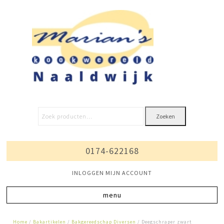
Zoeken
0174-622168
INLOGGEN MIJN ACCOUNT
Home
/
Bakartikelen
/
Bakgereedschap Diversen
/ Deegschraper zwart