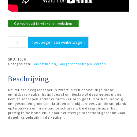
Op voorraad in winkel en webshop
Deegschraper
Toevoegen aan winkelwagen
zwart
Patisse
aantal
SKU:
1536
Categorieën:
Bakartikelen
,
Bakgereedschap Diversen
Beschrijving
De Patisse deegschraper in zwart is een eenvoudige maar
onmisbare keukenhulp. Ideaal om beslag of deeg netjes uit een
kom te schrapen zodat er niets verloren gaat. Ook heel handig
om gesneden groenten, kruiden of blokjes vlees van de snijplank
op te pakken en in de pan te schuiven. De deegschraper ligt
prettig in de hand en is door het stevige materiaal geschikt voor
dagelijks gebruik in de keuken.