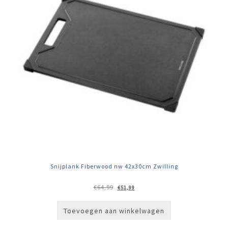
Snijplank Fiberwood nw 42x30cm Zwilling
Oorspronkelijke
Huidige
€
64,99
€
51,99
prijs
prijs
was:
is:
€64,99.
€51,99.
Toevoegen aan winkelwagen