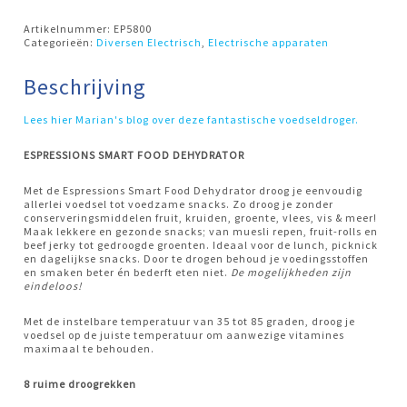
Artikelnummer:
EP5800
Categorieën:
Diversen Electrisch
,
Electrische apparaten
Beschrijving
Lees hier Marian's blog over deze fantastische voedseldroger.
ESPRESSIONS SMART FOOD DEHYDRATOR
Met de Espressions Smart Food Dehydrator droog je eenvoudig
allerlei voedsel tot voedzame snacks. Zo droog je zonder
conserveringsmiddelen fruit, kruiden, groente, vlees, vis & meer!
Maak lekkere en gezonde snacks; van muesli repen, fruit-rolls en
beef jerky tot gedroogde groenten. Ideaal voor de lunch, picknick
en dagelijkse snacks. Door te drogen behoud je voedingsstoffen
en smaken beter én bederft eten niet.
De mogelijkheden zijn
eindeloos!
Met de instelbare temperatuur van 35 tot 85 graden, droog je
voedsel op de juiste temperatuur om aanwezige vitamines
maximaal te behouden.
8 ruime droogrekken