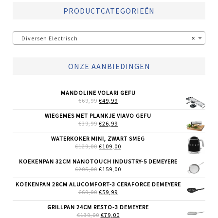
PRODUCTCATEGORIEËN
Diversen Electrisch
×
ONZE AANBIEDINGEN
MANDOLINE VOLARI GEFU
OORSPRONKELIJKE
HUIDIGE
€
69,99
€
49,99
PRIJS
PRIJS
WAS:
IS:
WIEGEMES MET PLANKJE VIAVO GEFU
€69,99.
€49,99.
OORSPRONKELIJKE
HUIDIGE
€
39,99
€
26,99
PRIJS
PRIJS
WAS:
IS:
WATERKOKER MINI, ZWART SMEG
€39,99.
€26,99.
OORSPRONKELIJKE
HUIDIGE
€
129,00
€
109,00
PRIJS
PRIJS
WAS:
IS:
KOEKENPAN 32CM NANOTOUCH INDUSTRY-5 DEMEYERE
€129,00.
€109,00.
OORSPRONKELIJKE
HUIDIGE
€
205,00
€
159,00
PRIJS
PRIJS
WAS:
IS:
KOEKENPAN 28CM ALUCOMFORT-3 CERAFORCE DEMEYERE
€205,00.
€159,00.
OORSPRONKELIJKE
HUIDIGE
€
69,00
€
59,99
PRIJS
PRIJS
WAS:
IS:
GRILLPAN 24CM RESTO-3 DEMEYERE
€69,00.
€59,99.
OORSPRONKELIJKE
HUIDIGE
€
139,00
€
79,00