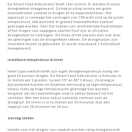
De Smart Food Dehydrator biedt veel ruimte. Er worden 8 ruime
droogrekken meegeleverd. Zo heb je volop ruimte om grote
hoeveelheden voedsel te drogen en te experimenteren. Het
apparaat is vanwege het vermogen van 700 watt snel op de juiste
temperatuur, ook wanneer er grotere hoeveelheden voedsel
gedroogd worden. Voor het maken van overheerlijke fruitrolletjes
of het drogen van sappigere soorten fruit zijn er siliconen
droogmatjes te verkrijgen. De moes of het sap kan dan niet door
de openingen van de droogrekken lekken. De droogmatjes zijn
meerdere malen te gebruiken. Er wordt standaard 1 fruitrolmat
meegeleverd.
Instelbare temperatuur & timer
Ieder type voedsel heeft zijn eigen droogtemperatuur nodig om
goed te kunnen drogen. De Smart Food Dehydrator is hiervoor in
te stellen per 5 graden, tussen 35° en 85° Celsius. Zo droog je
bijvoorbeeld kruiden en bloemen eenvoudig op lage temperatuur,
terwijl vlees op hoge temperaturen gedroogd kan worden.
Vergeten om de voedseldroger stop te zetten behoort tot het
verleden. Met een timer heb je namelijk controle over de
droogtijd. De timer is in te stellen per 30 minuten met een
looptijd van 30 minuten tot 24 uur.
Genoeg ideeën
Ideeën voor het drogen van voedsel worden volop meegeleverd!