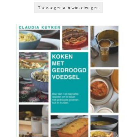
was:
is:
€119,00.
€99,00.
Toevoegen aan winkelwagen