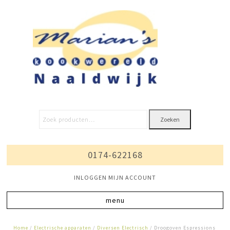
Zoeken
0174-622168
INLOGGEN MIJN ACCOUNT
Home
/
Electrische apparaten
/
Diversen Electrisch
/ Droogoven Espressions