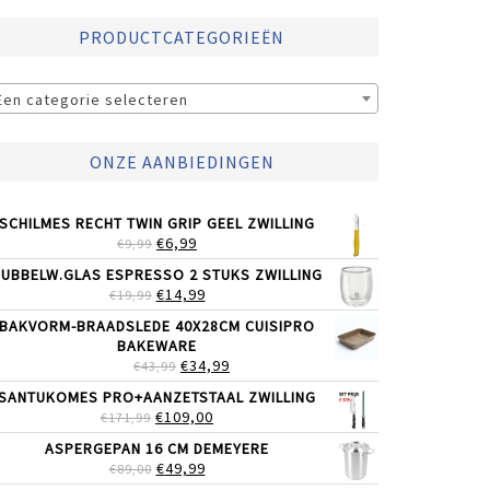
PRODUCTCATEGORIEËN
Een categorie selecteren
ONZE AANBIEDINGEN
SCHILMES RECHT TWIN GRIP GEEL ZWILLING
OORSPRONKELIJKE
HUIDIGE
€
6,99
€
9,99
PRIJS
PRIJS
UBBELW.GLAS ESPRESSO 2 STUKS ZWILLING
WAS:
IS:
OORSPRONKELIJKE
HUIDIGE
€
14,99
€
19,99
€9,99.
€6,99.
PRIJS
PRIJS
BAKVORM-BRAADSLEDE 40X28CM CUISIPRO
WAS:
IS:
BAKEWARE
€19,99.
€14,99.
OORSPRONKELIJKE
HUIDIGE
€
34,99
€
43,99
PRIJS
PRIJS
SANTUKOMES PRO+AANZETSTAAL ZWILLING
WAS:
IS:
OORSPRONKELIJKE
HUIDIGE
€
109,00
€
171,99
€43,99.
€34,99.
PRIJS
PRIJS
ASPERGEPAN 16 CM DEMEYERE
WAS:
IS:
OORSPRONKELIJKE
HUIDIGE
€
49,99
€
89,00
€171,99.
€109,00.
PRIJS
PRIJS