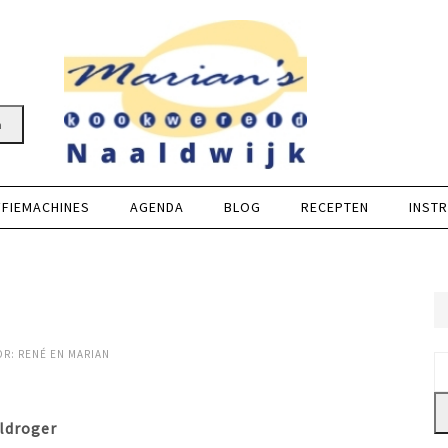
n
FFIEMACHINES
AGENDA
BLOG
RECEPTEN
INSTR
OR:
RENÉ EN MARIAN
Z
na
eldroger