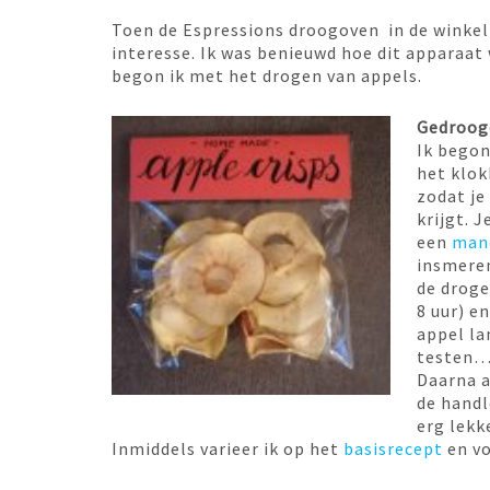
Toen de Espressions droogoven in de winkel
interesse. Ik was benieuwd hoe dit apparaat
begon ik met het drogen van appels.
Gedroog
Ik begon
het klok
zodat je
krijgt. 
een
man
insmeren
de droge
8 uur) e
appel la
testen….
Daarna a
de handl
erg lekk
Inmiddels varieer ik op het
basisrecept
en vo