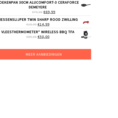
OEKENPAN 30CM ALUCOMFORT-3 CERAFORCE
WAS:
IS:
DEMEYERE
€89,00.
€49,99.
OORSPRONKELIJKE
HUIDIGE
€
69,99
€
79,00
PRIJS
PRIJS
ESSENSLIJPER TWIN SHARP ROOD ZWILLING
WAS:
IS:
OORSPRONKELIJKE
HUIDIGE
€
14,99
€
19,99
€79,00.
€69,99.
PRIJS
PRIJS
VLEESTHERMOMETER* WIRELESS BBQ TFA
WAS:
IS:
OORSPRONKELIJKE
HUIDIGE
€
50,00
€
89,00
€19,99.
€14,99.
PRIJS
PRIJS
WAS:
IS:
€89,00.
€50,00.
MEER AANBIEDINGEN