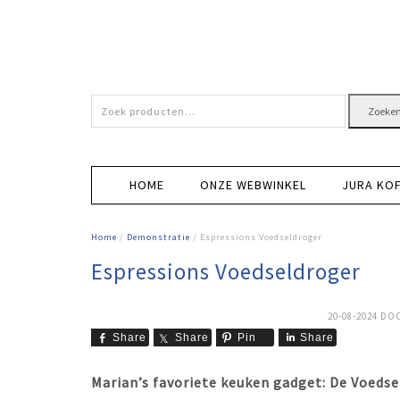
Zoeken
Zoeke
naar:
HOME
ONZE WEBWINKEL
JURA KO
Home
/
Demonstratie
/ Espressions Voedseldroger
Espressions Voedseldroger
20-08-2024
DO
Share
Share
Pin
Share
Marian’s favoriete keuken gadget: De Voeds