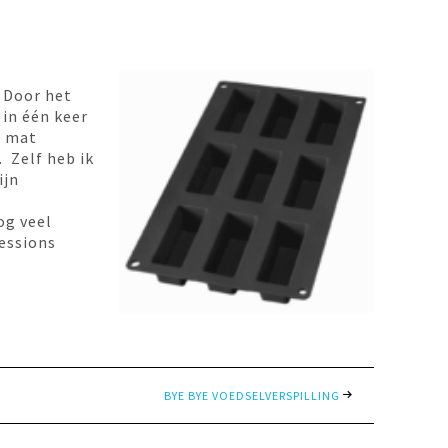
. Door het
 in één keer
n mat
 Zelf heb ik
ijn
og veel
essions
BYE BYE VOEDSELVERSPILLING