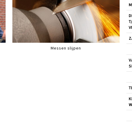
M
D
T
V
Z
Messen slijpen
V
S
T
K
W