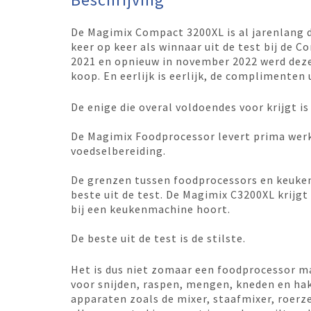
De Magimix Compact 3200XL is al jarenlang d
keer op keer als winnaar uit de test bij de 
2021 en opnieuw in november 2022 werd dez
koop. En eerlijk is eerlijk, de complimente
De enige die overal voldoendes voor krijgt is 
De Magimix Foodprocessor levert prima werk 
voedselbereiding.
De grenzen tussen foodprocessors en keukenm
beste uit de test. De Magimix C3200XL krijg
bij een keukenmachine hoort.
De beste uit de test is de stilste.
Het is dus niet zomaar een foodprocessor ma
voor snijden, raspen, mengen, kneden en hak
apparaten zoals de mixer, staafmixer, roerze