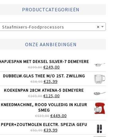
PRODUCTCATEGORIEËN
Staafmixers-Foodprocessors
×
ONZE AANBIEDINGEN
HAPJESPAN MET DEKSEL SILVER-7 DEMEYERE
OORSPRONKELIJKE
HUIDIGE
€
249,00
€
299,00
PRIJS
PRIJS
DUBBELW.GLAS THEE M/O 2ST. ZWILLING
WAS:
IS:
OORSPRONKELIJKE
HUIDIGE
€
25,99
€
34,99
€299,00.
€249,00.
PRIJS
PRIJS
KOEKENPAN 28CM ATHENA-5 DEMEYERE
WAS:
IS:
OORSPRONKELIJKE
HUIDIGE
€
125,00
€
169,00
€34,99.
€25,99.
PRIJS
PRIJS
KNEEDMACHINE, ROOD VOLLEDIG IN KLEUR
WAS:
IS:
SMEG
€169,00.
€125,00.
OORSPRONKELIJKE
HUIDIGE
€
449,00
€
539,00
PRIJS
PRIJS
PEPER+ZOUTMOLEN ELECTR. SPEZIA GEFU
WAS:
IS:
OORSPRONKELIJKE
HUIDIGE
€
39,99
€
51,99
€539,00.
€449,00.
PRIJS
PRIJS