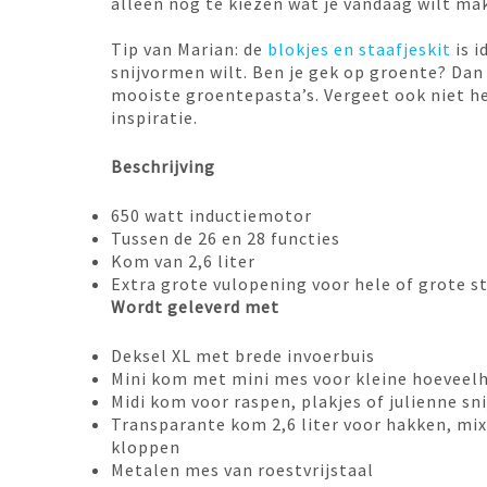
alleen nog te kiezen wat je vandaag wilt ma
Tip van Marian: de
blokjes en staafjeskit
is i
snijvormen wilt. Ben je gek op groente? Dan
mooiste groentepasta’s. Vergeet ook niet 
inspiratie.
Beschrijving
650 watt inductiemotor
Tussen de 26 en 28 functies
Kom van 2,6 liter
Extra grote vulopening voor hele of grote s
Wordt geleverd met
Deksel XL met brede invoerbuis
Mini kom met mini mes voor kleine hoeveel
Midi kom voor raspen, plakjes of julienne sni
Transparante kom 2,6 liter voor hakken, mix
kloppen
Metalen mes van roestvrijstaal