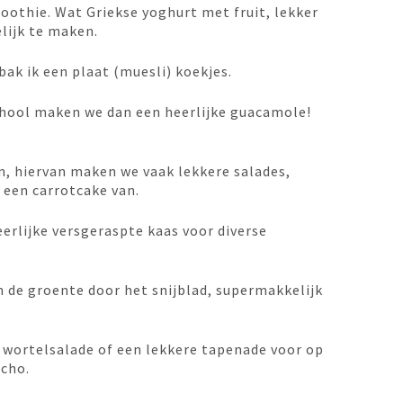
othie. Wat Griekse yoghurt met fruit, lekker
lijk te maken.
 bak ik een plaat (muesli) koekjes.
chool maken we dan een heerlijke guacamole!
n, hiervan maken we vaak lekkere salades,
 een carrotcake van.
eerlijke versgeraspte kaas voor diverse
n de groente door het snijblad, supermakkelijk
wortelsalade of een lekkere tapenade voor op
acho.