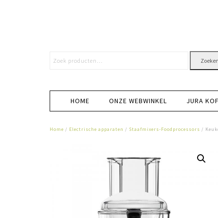
Zoeke
HOME
ONZE WEBWINKEL
JURA KO
Home
/
Electrische apparaten
/
Staafmixers-Foodprocessors
/ Keuk