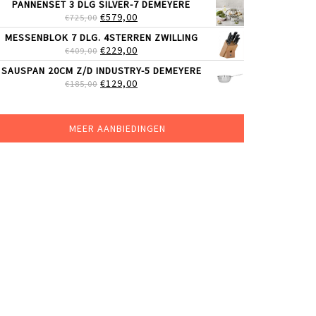
PANNENSET 3 DLG SILVER-7 DEMEYERE
WAS:
IS:
OORSPRONKELIJKE
HUIDIGE
€
579,00
€
725,00
€51,99.
€39,99.
PRIJS
PRIJS
MESSENBLOK 7 DLG. 4STERREN ZWILLING
WAS:
IS:
OORSPRONKELIJKE
HUIDIGE
€
229,00
€
409,00
€725,00.
€579,00.
PRIJS
PRIJS
SAUSPAN 20CM Z/D INDUSTRY-5 DEMEYERE
WAS:
IS:
OORSPRONKELIJKE
HUIDIGE
€
129,00
€
185,00
€409,00.
€229,00.
PRIJS
PRIJS
WAS:
IS:
€185,00.
€129,00.
MEER AANBIEDINGEN