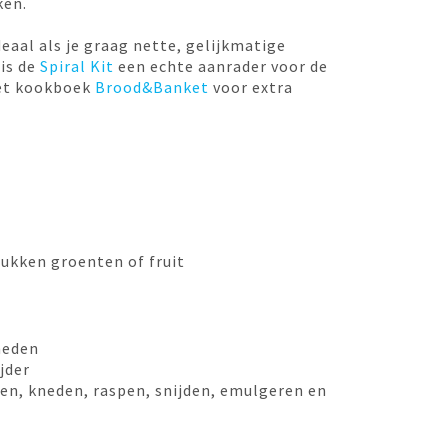
ken.
deaal als je graag nette, gelijkmatige
 is de
Spiral Kit
een echte aanrader voor de
het kookboek
Brood&Banket
voor extra
tukken groenten of fruit
heden
jder
en, kneden, raspen, snijden, emulgeren en