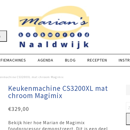
n
FFIEMACHINES
AGENDA
BLOG
RECEPTEN
INSTR
enmachine CS3200XL mat chroom Magimix
Keukenmachine CS3200XL mat
chroom Magimix
€
329,00
Bekijk hier hoe Marian de Magimix
foodprocessor demonstreert. Dit is een deel