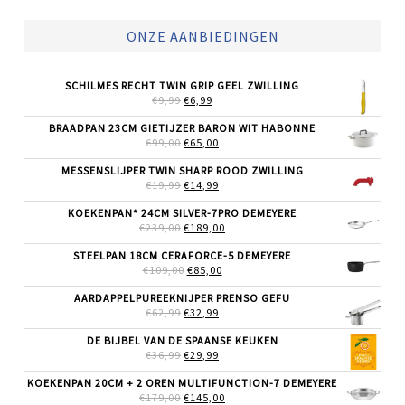
ONZE AANBIEDINGEN
SCHILMES RECHT TWIN GRIP GEEL ZWILLING
OORSPRONKELIJKE
HUIDIGE
€
9,99
€
6,99
PRIJS
PRIJS
WAS:
IS:
BRAADPAN 23CM GIETIJZER BARON WIT HABONNE
€9,99.
€6,99.
OORSPRONKELIJKE
HUIDIGE
€
99,00
€
65,00
PRIJS
PRIJS
WAS:
IS:
MESSENSLIJPER TWIN SHARP ROOD ZWILLING
€99,00.
€65,00.
OORSPRONKELIJKE
HUIDIGE
€
19,99
€
14,99
PRIJS
PRIJS
WAS:
IS:
KOEKENPAN* 24CM SILVER-7PRO DEMEYERE
€19,99.
€14,99.
OORSPRONKELIJKE
HUIDIGE
€
239,00
€
189,00
PRIJS
PRIJS
WAS:
IS:
STEELPAN 18CM CERAFORCE-5 DEMEYERE
€239,00.
€189,00.
OORSPRONKELIJKE
HUIDIGE
€
109,00
€
85,00
PRIJS
PRIJS
WAS:
IS:
AARDAPPELPUREEKNIJPER PRENSO GEFU
€109,00.
€85,00.
OORSPRONKELIJKE
HUIDIGE
€
62,99
€
32,99
PRIJS
PRIJS
WAS:
IS:
DE BIJBEL VAN DE SPAANSE KEUKEN
€62,99.
€32,99.
OORSPRONKELIJKE
HUIDIGE
€
36,99
€
29,99
PRIJS
PRIJS
WAS:
IS:
KOEKENPAN 20CM + 2 OREN MULTIFUNCTION-7 DEMEYERE
€36,99.
€29,99.
OORSPRONKELIJKE
HUIDIGE
€
179,00
€
145,00