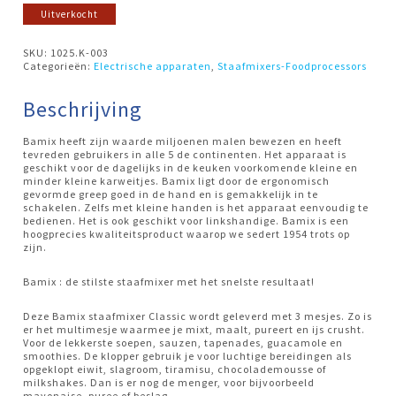
Uitverkocht
SKU:
1025.K-003
Categorieën:
Electrische apparaten
,
Staafmixers-Foodprocessors
Beschrijving
Bamix heeft zijn waarde miljoenen malen bewezen en heeft
tevreden gebruikers in alle 5 de continenten. Het apparaat is
geschikt voor de dagelijks in de keuken voorkomende kleine en
minder kleine karweitjes. Bamix ligt door de ergonomisch
gevormde greep goed in de hand en is gemakkelijk in te
schakelen. Zelfs met kleine handen is het apparaat eenvoudig te
bedienen. Het is ook geschikt voor linkshandige. Bamix is een
hoogprecies kwaliteitsproduct waarop we sedert 1954 trots op
zijn.
Bamix : de stilste staafmixer met het snelste resultaat!
Deze Bamix staafmixer Classic wordt geleverd met 3 mesjes. Zo is
er het multimesje waarmee je mixt, maalt, pureert en ijs crusht.
Voor de lekkerste soepen, sauzen, tapenades, guacamole en
smoothies. De klopper gebruik je voor luchtige bereidingen als
opgeklopt eiwit, slagroom, tiramisu, chocolademousse of
milkshakes. Dan is er nog de menger, voor bijvoorbeeld
mayonaise, puree of beslag.