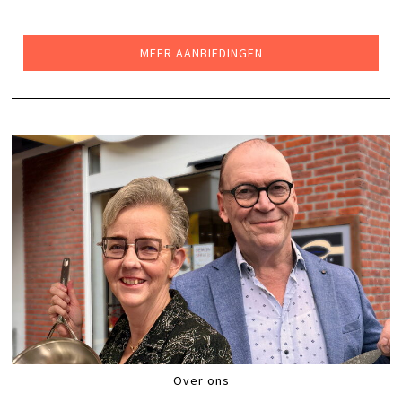
PRIJS
PRIJS
WAS:
IS:
€179,00.
€145,00.
MEER AANBIEDINGEN
Over ons