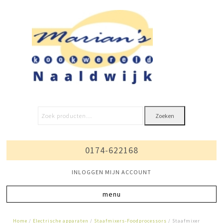
Zoeken
0174-622168
INLOGGEN MIJN ACCOUNT
Home
/
Electrische apparaten
/
Staafmixers-Foodprocessors
/ Staafmixer