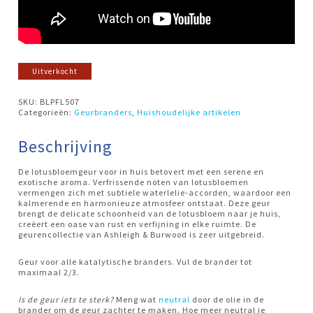
Uitverkocht
SKU:
BLPFL507
Categorieën:
Geurbranders
,
Huishoudelijke artikelen
Beschrijving
De lotusbloemgeur voor in huis betovert met een serene en
exotische aroma. Verfrissende noten van lotusbloemen
vermengen zich met subtiele waterlelie-accorden, waardoor een
kalmerende en harmonieuze atmosfeer ontstaat. Deze geur
brengt de delicate schoonheid van de lotusbloem naar je huis,
creëert een oase van rust en verfijning in elke ruimte. De
geurencollectie van Ashleigh & Burwood is zeer uitgebreid.
Geur voor alle katalytische branders. Vul de brander tot
maximaal 2/3.
Is de geur iets te sterk?
Meng wat
neutral
door de olie in de
brander om de geur zachter te maken. Hoe meer neutral je