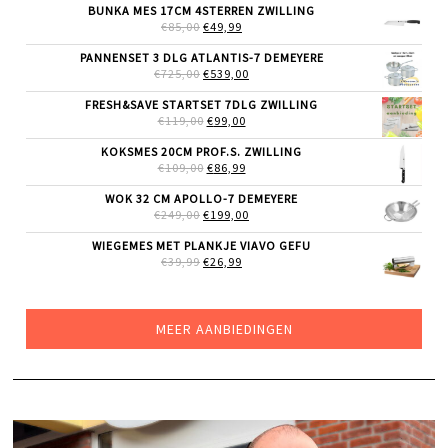
WAS:
IS:
BUNKA MES 17CM 4STERREN ZWILLING
€165,00.
€129,00.
OORSPRONKELIJKE
HUIDIGE
€
85,00
€
49,99
PRIJS
PRIJS
WAS:
IS:
PANNENSET 3 DLG ATLANTIS-7 DEMEYERE
€85,00.
€49,99.
OORSPRONKELIJKE
HUIDIGE
€
725,00
€
539,00
PRIJS
PRIJS
WAS:
IS:
FRESH&SAVE STARTSET 7DLG ZWILLING
€725,00.
€539,00.
OORSPRONKELIJKE
HUIDIGE
€
119,00
€
99,00
PRIJS
PRIJS
WAS:
IS:
KOKSMES 20CM PROF.S. ZWILLING
€119,00.
€99,00.
OORSPRONKELIJKE
HUIDIGE
€
109,00
€
86,99
PRIJS
PRIJS
WAS:
IS:
WOK 32 CM APOLLO-7 DEMEYERE
€109,00.
€86,99.
OORSPRONKELIJKE
HUIDIGE
€
249,00
€
199,00
PRIJS
PRIJS
WAS:
IS:
WIEGEMES MET PLANKJE VIAVO GEFU
€249,00.
€199,00.
OORSPRONKELIJKE
HUIDIGE
€
39,99
€
26,99
PRIJS
PRIJS
WAS:
IS:
€39,99.
€26,99.
MEER AANBIEDINGEN