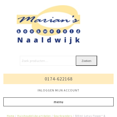
Zoeken
0174-622168
INLOGGEN MIJN ACCOUNT
Home
/
Huishoudelijke artikelen
/
Geurbranders
/ 500ml Lotus Flower* &