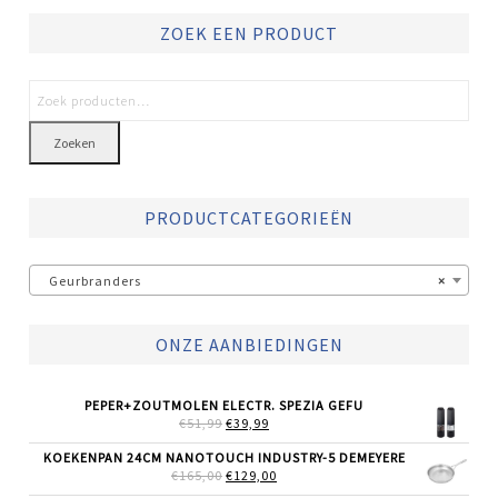
ZOEK EEN PRODUCT
Zoeken
PRODUCTCATEGORIEËN
Geurbranders
×
ONZE AANBIEDINGEN
PEPER+ZOUTMOLEN ELECTR. SPEZIA GEFU
OORSPRONKELIJKE
HUIDIGE
€
51,99
€
39,99
PRIJS
PRIJS
WAS:
IS:
KOEKENPAN 24CM NANOTOUCH INDUSTRY-5 DEMEYERE
€51,99.
€39,99.
OORSPRONKELIJKE
HUIDIGE
€
165,00
€
129,00
PRIJS
PRIJS