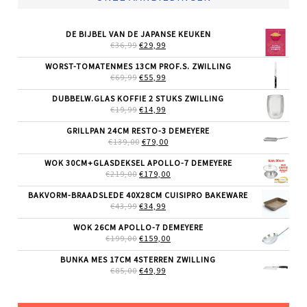
DE BIJBEL VAN DE JAPANSE KEUKEN
OORSPRONKELIJKE
HUIDIGE
€
36,99
€
29,99
PRIJS
PRIJS
WAS:
IS:
WORST-TOMATENMES 13CM PROF.S. ZWILLING
€36,99.
€29,99.
OORSPRONKELIJKE
HUIDIGE
€
69,99
€
55,99
PRIJS
PRIJS
WAS:
IS:
DUBBELW.GLAS KOFFIE 2 STUKS ZWILLING
€69,99.
€55,99.
OORSPRONKELIJKE
HUIDIGE
€
19,99
€
14,99
PRIJS
PRIJS
WAS:
IS:
GRILLPAN 24CM RESTO-3 DEMEYERE
€19,99.
€14,99.
OORSPRONKELIJKE
HUIDIGE
€
139,00
€
79,00
PRIJS
PRIJS
WAS:
IS:
WOK 30CM+GLASDEKSEL APOLLO-7 DEMEYERE
€139,00.
€79,00.
OORSPRONKELIJKE
HUIDIGE
€
219,00
€
179,00
PRIJS
PRIJS
WAS:
IS:
BAKVORM-BRAADSLEDE 40X28CM CUISIPRO BAKEWARE
€219,00.
€179,00.
OORSPRONKELIJKE
HUIDIGE
€
43,99
€
34,99
PRIJS
PRIJS
WAS:
IS:
WOK 26CM APOLLO-7 DEMEYERE
€43,99.
€34,99.
OORSPRONKELIJKE
HUIDIGE
€
199,00
€
159,00
PRIJS
PRIJS
WAS:
IS:
BUNKA MES 17CM 4STERREN ZWILLING
€199,00.
€159,00.
OORSPRONKELIJKE
HUIDIGE
€
85,00
€
49,99
PRIJS
PRIJS
WAS:
IS:
€85,00.
€49,99.