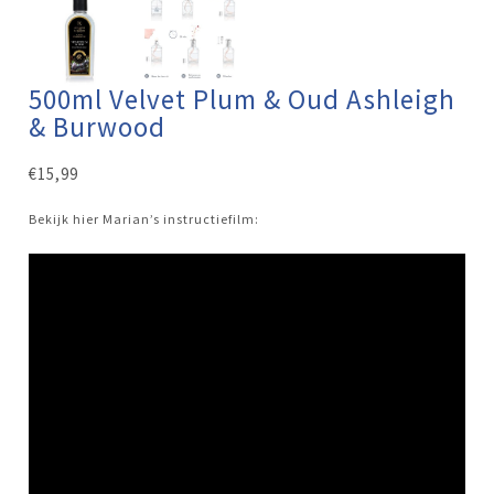
500ml Velvet Plum & Oud Ashleigh
& Burwood
€
15,99
Bekijk hier Marian’s instructiefilm: