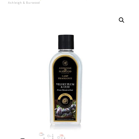
Ashleigh & Burwood