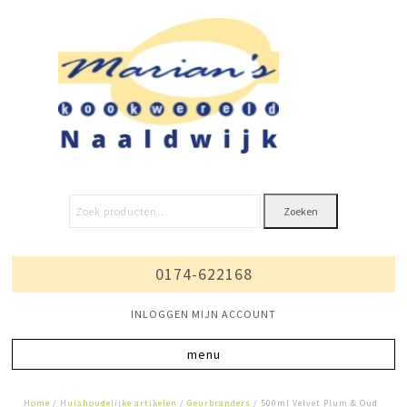
Zoeken
0174-622168
INLOGGEN MIJN ACCOUNT
Home
/
Huishoudelijke artikelen
/
Geurbranders
/ 500ml Velvet Plum & Oud