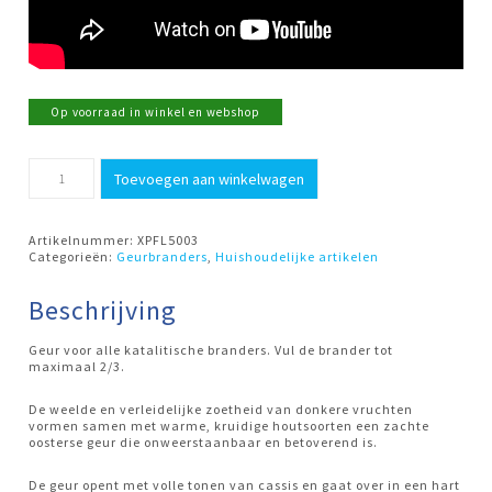
Op voorraad in winkel en webshop
500ml
Toevoegen aan winkelwagen
Velvet
Plum
&
Oud
Artikelnummer:
XPFL5003
Ashleigh
Categorieën:
Geurbranders
,
Huishoudelijke artikelen
&
Burwood
aantal
Beschrijving
Geur voor alle katalitische branders. Vul de brander tot
maximaal 2/3.
De weelde en verleidelijke zoetheid van donkere vruchten
vormen samen met warme, kruidige houtsoorten een zachte
oosterse geur die onweerstaanbaar en betoverend is.
De geur opent met volle tonen van cassis en gaat over in een hart