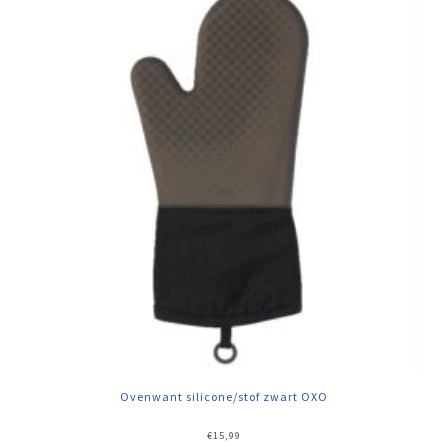
Ovenwant silicone/stof zwart OXO
€
15,99