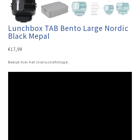
Lunchbox TAB Bento Large Nordic
Black Mepal
€
17,99
Bekijk hier het instructiefilmpje: