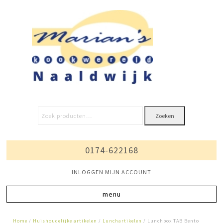
Zoeken
0174-622168
INLOGGEN MIJN ACCOUNT
Home
/
Huishoudelijke artikelen
/
Lunchartikelen
/ Lunchbox TAB Bento