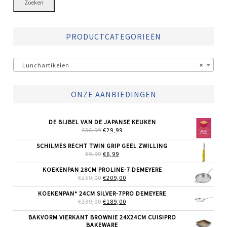
Zoeken
PRODUCTCATEGORIEËN
Lunchartikelen
×
ONZE AANBIEDINGEN
DE BIJBEL VAN DE JAPANSE KEUKEN
OORSPRONKELIJKE
HUIDIGE
€
36,99
€
29,99
PRIJS
PRIJS
WAS:
IS:
SCHILMES RECHT TWIN GRIP GEEL ZWILLING
€36,99.
€29,99.
OORSPRONKELIJKE
HUIDIGE
€
9,99
€
6,99
PRIJS
PRIJS
WAS:
IS:
KOEKENPAN 28CM PROLINE-7 DEMEYERE
€9,99.
€6,99.
OORSPRONKELIJKE
HUIDIGE
€
259,00
€
209,00
PRIJS
PRIJS
WAS:
IS:
KOEKENPAN* 24CM SILVER-7PRO DEMEYERE
€259,00.
€209,00.
OORSPRONKELIJKE
HUIDIGE
€
239,00
€
189,00
PRIJS
PRIJS
WAS:
IS:
BAKVORM VIERKANT BROWNIE 24X24CM CUISIPRO
€239,00.
€189,00.
BAKEWARE