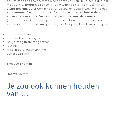
gerust mee onderweg. Met twee aparte vakken, plus een extra box
met vorkje, houdt de Bento in jouw lunchbox je (hartige) lunch
altijd heerlijk vers! Combineer er op los, en bepaal zelf wat je eet
en wanneer. De lunchbox met Bento is robuust en herkenbaar
eigenwijs van vorm. De bentobakjes in de lunchbox mogen
(zonder deksel) in de magnetron. Perfect voor het combineren
van verschillende kleine gerechtjes. Dus geniet met volle teugen!
Ruime lunchbox
Inclusief bentobakjes
Bakje mag in de magnetron
BPA vrij
Mag in de afwasmachine
Lengte 255 mm
Breedte 170 mm
Hoogte 65 mm
Je zou ook kunnen houden
van …