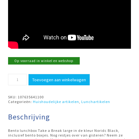
Op voorraad in winkel en webshop
Lunchbox
Toevoegen aan winkelwagen
TAB
Bento
Large
Nordic
SKU:
107635641100
Black
Categorieën:
Huishoudelijke artikelen
,
Lunchartikelen
Mepal
aantal
Beschrijving
Bento lunchbox Take a Break large in de kleur Noridc Black,
inclusief bento boxjes. Nog restjes over van gisteren? Neem ze