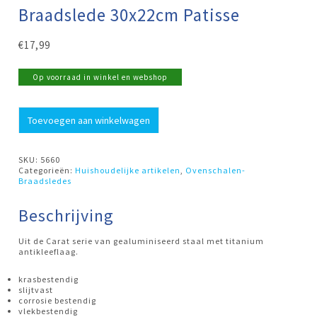
Braadslede 30x22cm Patisse
€
17,99
Op voorraad in winkel en webshop
Braadslede
Toevoegen aan winkelwagen
30x22cm
Patisse
aantal
SKU:
5660
Categorieën:
Huishoudelijke artikelen
,
Ovenschalen-
Braadsledes
Beschrijving
Uit de Carat serie van gealuminiseerd staal met titanium
antikleeflaag.
krasbestendig
slijtvast
corrosie bestendig
vlekbestendig