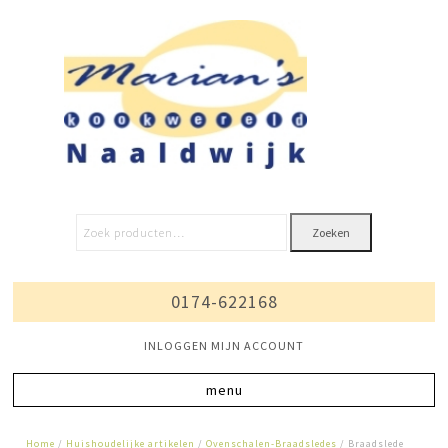
Zoeken
0174-622168
INLOGGEN MIJN ACCOUNT
Home
/
Huishoudelijke artikelen
/
Ovenschalen-Braadsledes
/ Braadslede