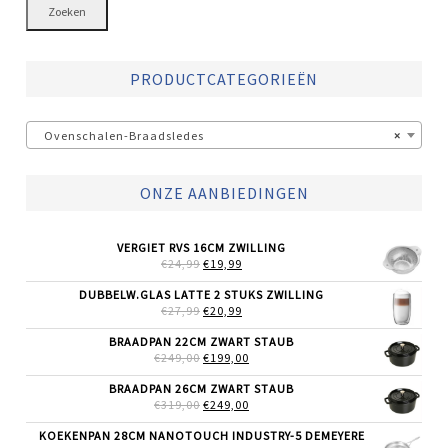
Zoeken
PRODUCTCATEGORIEËN
Ovenschalen-Braadsledes
×
ONZE AANBIEDINGEN
VERGIET RVS 16CM ZWILLING
OORSPRONKELIJKE
HUIDIGE
€
24,99
€
19,99
PRIJS
PRIJS
WAS:
IS:
DUBBELW.GLAS LATTE 2 STUKS ZWILLING
€24,99.
€19,99.
OORSPRONKELIJKE
HUIDIGE
€
27,99
€
20,99
PRIJS
PRIJS
WAS:
IS:
BRAADPAN 22CM ZWART STAUB
€27,99.
€20,99.
OORSPRONKELIJKE
HUIDIGE
€
249,00
€
199,00
PRIJS
PRIJS
WAS:
IS:
BRAADPAN 26CM ZWART STAUB
€249,00.
€199,00.
OORSPRONKELIJKE
HUIDIGE
€
319,00
€
249,00
PRIJS
PRIJS
WAS:
IS:
KOEKENPAN 28CM NANOTOUCH INDUSTRY-5 DEMEYERE
€319,00.
€249,00.