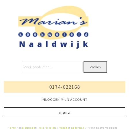
Zoeken
0174-622168
INLOGGEN MIJN ACCOUNT
Home
/
Huishoudelijke artikelen
/
Voedsel opbergen
/ Fresh&Save vacuüm