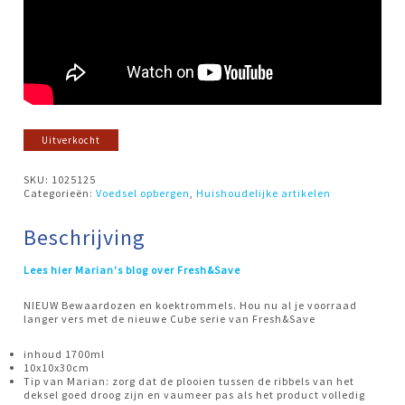
Uitverkocht
SKU:
1025125
Categorieën:
Voedsel opbergen
,
Huishoudelijke artikelen
Beschrijving
Lees hier Marian's blog over Fresh&Save
NIEUW Bewaardozen en koektrommels. Hou nu al je voorraad
langer vers met de nieuwe Cube serie van Fresh&Save
inhoud 1700ml
10x10x30cm
Tip van Marian: zorg dat de plooien tussen de ribbels van het
deksel goed droog zijn en vaumeer pas als het product volledig