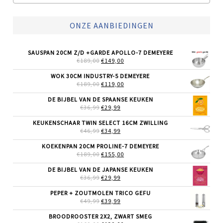
ONZE AANBIEDINGEN
SAUSPAN 20CM Z/D +GARDE APOLLO-7 DEMEYERE
OORSPRONKELIJKE
HUIDIGE
€
189,00
€
149,00
PRIJS
PRIJS
WAS:
IS:
WOK 30CM INDUSTRY-5 DEMEYERE
€189,00.
€149,00.
OORSPRONKELIJKE
HUIDIGE
€
189,00
€
119,00
PRIJS
PRIJS
WAS:
IS:
DE BIJBEL VAN DE SPAANSE KEUKEN
€189,00.
€119,00.
OORSPRONKELIJKE
HUIDIGE
€
36,99
€
29,99
PRIJS
PRIJS
WAS:
IS:
KEUKENSCHAAR TWIN SELECT 16CM ZWILLING
€36,99.
€29,99.
OORSPRONKELIJKE
HUIDIGE
€
46,99
€
34,99
PRIJS
PRIJS
WAS:
IS:
KOEKENPAN 20CM PROLINE-7 DEMEYERE
€46,99.
€34,99.
OORSPRONKELIJKE
HUIDIGE
€
189,00
€
155,00
PRIJS
PRIJS
WAS:
IS:
DE BIJBEL VAN DE JAPANSE KEUKEN
€189,00.
€155,00.
OORSPRONKELIJKE
HUIDIGE
€
36,99
€
29,99
PRIJS
PRIJS
WAS:
IS:
PEPER + ZOUTMOLEN TRICO GEFU
€36,99.
€29,99.
OORSPRONKELIJKE
HUIDIGE
€
49,99
€
39,99
PRIJS
PRIJS
WAS:
IS:
BROODROOSTER 2X2, ZWART SMEG
€49,99.
€39,99.