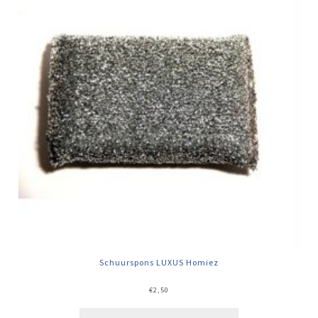
Schuurspons LUXUS Homiez
€
2,50