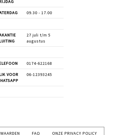
RIJDAG
ATERDAG
09.30 - 17.00
AKANTIE
27 juli t/m 5
LUITING
augustus
ELEFOON
0174-622168
LIK VOOR
06-12393245
HATSAPP
RWAARDEN
FAQ
ONZE PRIVACY POLICY