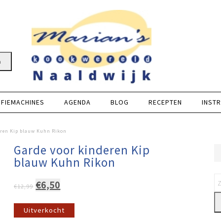
n
FFIEMACHINES
AGENDA
BLOG
RECEPTEN
INSTR
eren Kip blauw Kuhn Rikon
Garde voor kinderen Kip
blauw Kuhn Rikon
Oorspronkelijke
Huidige
€
6,50
€
12,99
prijs
prijs
was:
is:
Uitverkocht