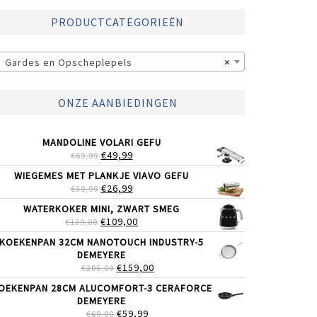
PRODUCTCATEGORIEËN
Gardes en Opscheplepels
×
ONZE AANBIEDINGEN
MANDOLINE VOLARI GEFU
OORSPRONKELIJKE
HUIDIGE
€
49,99
€
69,99
PRIJS
PRIJS
WIEGEMES MET PLANKJE VIAVO GEFU
WAS:
IS:
OORSPRONKELIJKE
HUIDIGE
€
26,99
€
39,99
€69,99.
€49,99.
PRIJS
PRIJS
WATERKOKER MINI, ZWART SMEG
WAS:
IS:
OORSPRONKELIJKE
HUIDIGE
€
109,00
€
129,00
€39,99.
€26,99.
PRIJS
PRIJS
KOEKENPAN 32CM NANOTOUCH INDUSTRY-5
WAS:
IS:
DEMEYERE
€129,00.
€109,00.
OORSPRONKELIJKE
HUIDIGE
€
159,00
€
205,00
PRIJS
PRIJS
OEKENPAN 28CM ALUCOMFORT-3 CERAFORCE
WAS:
IS:
DEMEYERE
€205,00.
€159,00.
OORSPRONKELIJKE
HUIDIGE
€
59,99
€
69,00