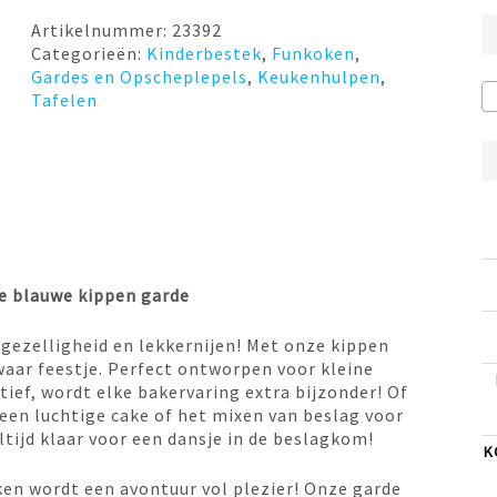
€12,99.
€6,50.
Artikelnummer:
23392
Categorieën:
Kinderbestek
,
Funkoken
,
Gardes en Opscheplepels
,
Keukenhulpen
,
Tafelen
e blauwe kippen garde
 gezelligheid en lekkernijen! Met onze kippen
aar feestje. Perfect ontworpen voor kleine
ief, wordt elke bakervaring extra bijzonder! Of
een luchtige cake of het mixen van beslag voor
ltijd klaar voor een dansje in de beslagkom!
K
en wordt een avontuur vol plezier! Onze garde