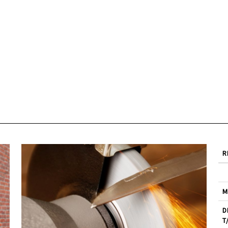
R
M
D
T