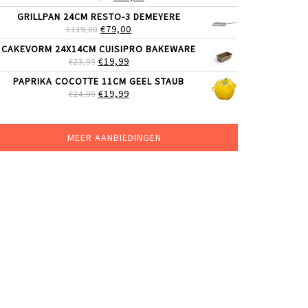
PRIJS
PRIJS
GRILLPAN 24CM RESTO-3 DEMEYERE
WAS:
IS:
OORSPRONKELIJKE
HUIDIGE
€
79,00
€
139,00
€69,00.
€59,99.
PRIJS
PRIJS
CAKEVORM 24X14CM CUISIPRO BAKEWARE
WAS:
IS:
OORSPRONKELIJKE
HUIDIGE
€
19,99
€
23,99
€139,00.
€79,00.
PRIJS
PRIJS
PAPRIKA COCOTTE 11CM GEEL STAUB
WAS:
IS:
OORSPRONKELIJKE
HUIDIGE
€
19,99
€
24,99
€23,99.
€19,99.
PRIJS
PRIJS
WAS:
IS:
€24,99.
€19,99.
MEER AANBIEDINGEN