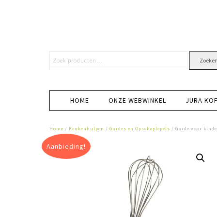
Zoeke
HOME
ONZE WEBWINKEL
JURA KO
Home
/
Keukenhulpen
/
Gardes en Opscheplepels
/ Garde voor kind
Aanbieding!