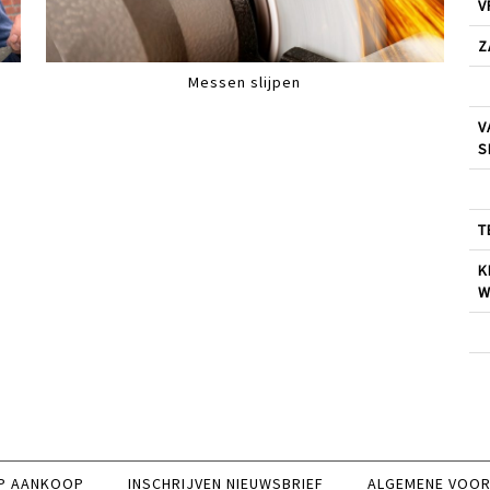
V
Z
Messen slijpen
V
S
T
K
W
P AANKOOP
INSCHRIJVEN NIEUWSBRIEF
ALGEMENE VOO