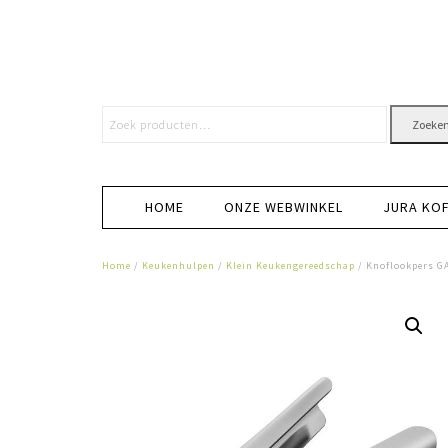
Zoeke
HOME
ONZE WEBWINKEL
JURA KO
Home
/
Keukenhulpen
/
Klein Keukengereedschap
/ Knoflookpers G