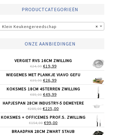
PRODUCTCATEGORIEËN
Klein Keukengereedschap
×
ONZE AANBIEDINGEN
VERGIET RVS 16CM ZWILLING
OORSPRONKELIJKE
HUIDIGE
€
19,99
€
24,99
PRIJS
PRIJS
WIEGEMES MET PLANKJE VIAVO GEFU
WAS:
IS:
OORSPRONKELIJKE
HUIDIGE
€
26,99
€
39,99
€24,99.
€19,99.
PRIJS
PRIJS
KOKSMES 18CM 4STERREN ZWILLING
WAS:
IS:
OORSPRONKELIJKE
HUIDIGE
€
49,99
€
85,00
€39,99.
€26,99.
PRIJS
PRIJS
HAPJESPAN 28CM INDUSTRY-5 DEMEYERE
WAS:
IS:
OORSPRONKELIJKE
HUIDIGE
€
225,00
€
285,00
€85,00.
€49,99.
PRIJS
PRIJS
KOKSMES + OFFICEMES PROF.S. ZWILLING
WAS:
IS:
OORSPRONKELIJKE
HUIDIGE
€
99,00
€
154,00
€285,00.
€225,00.
PRIJS
PRIJS
BRAADPAN 28CM ZWART STAUB
WAS:
IS: