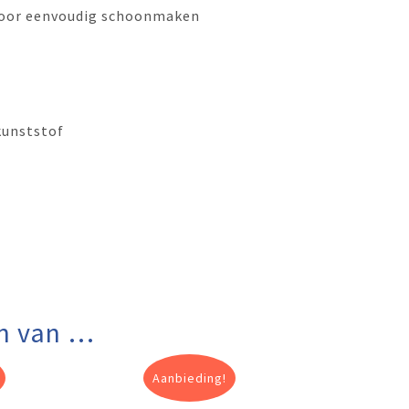
 voor eenvoudig schoonmaken
kunststof
n van …
Aanbieding!