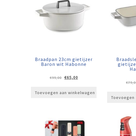
Braadpan 23cm gietijzer
Braadsl
Baron wit Habonne
gietijz
Ha
Oorspronkelijke
Huidige
€
65,00
€
99,00
prijs
prijs
€
79,0
was:
is:
Toevoegen aan winkelwagen
€99,00.
€65,00.
Toevoegen 