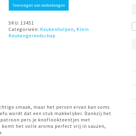
Knoflookpers
Toevoegen aan winkelwagen
GARLICO
Gefu
aantal
SKU:
13451
Categorieën:
Keukenhulpen
,
Klein
Keukengereedschap
achtige smaak, maar het persen ervan kan soms
efu wordt dat een stuk makkelijker. Dankzij het
patroon pers je knoflookteentjes met
 komt het volle aroma perfect vrij in sauzen,
a.