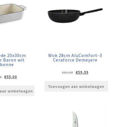
ede 20x30cm
Wok 28cm AluComfort-3
er Baron wit
Ceraforce Demeyere
bonne
Oorspronkelijke
Huidige
€
59,99
€
69,00
Oorspronkelijke
Huidige
€
55,00
0
prijs
prijs
prijs
prijs
was:
is:
Toevoegen aan winkelwagen
was:
is:
€69,00.
€59,99.
aan winkelwagen
€79,00.
€55,00.