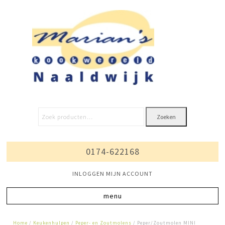
Zoeken
0174-622168
INLOGGEN MIJN ACCOUNT
Home
/
Keukenhulpen
/
Peper- en Zoutmolens
/ Peper/Zoutmolen MINI