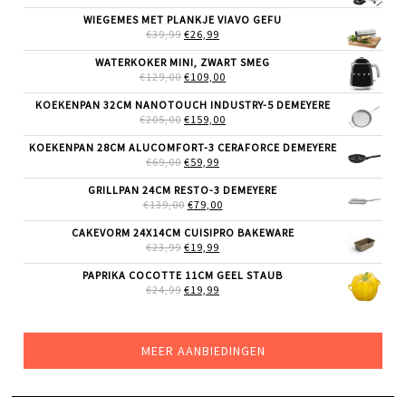
PRIJS
PRIJS
WAS:
IS:
WIEGEMES MET PLANKJE VIAVO GEFU
€69,99.
€49,99.
OORSPRONKELIJKE
HUIDIGE
€
39,99
€
26,99
PRIJS
PRIJS
WAS:
IS:
WATERKOKER MINI, ZWART SMEG
€39,99.
€26,99.
OORSPRONKELIJKE
HUIDIGE
€
129,00
€
109,00
PRIJS
PRIJS
WAS:
IS:
KOEKENPAN 32CM NANOTOUCH INDUSTRY-5 DEMEYERE
€129,00.
€109,00.
OORSPRONKELIJKE
HUIDIGE
€
205,00
€
159,00
PRIJS
PRIJS
WAS:
IS:
KOEKENPAN 28CM ALUCOMFORT-3 CERAFORCE DEMEYERE
€205,00.
€159,00.
OORSPRONKELIJKE
HUIDIGE
€
69,00
€
59,99
PRIJS
PRIJS
WAS:
IS:
GRILLPAN 24CM RESTO-3 DEMEYERE
€69,00.
€59,99.
OORSPRONKELIJKE
HUIDIGE
€
139,00
€
79,00
PRIJS
PRIJS
WAS:
IS:
CAKEVORM 24X14CM CUISIPRO BAKEWARE
€139,00.
€79,00.
OORSPRONKELIJKE
HUIDIGE
€
23,99
€
19,99
PRIJS
PRIJS
WAS:
IS:
PAPRIKA COCOTTE 11CM GEEL STAUB
€23,99.
€19,99.
OORSPRONKELIJKE
HUIDIGE
€
24,99
€
19,99
PRIJS
PRIJS
WAS:
IS:
€24,99.
€19,99.
MEER AANBIEDINGEN