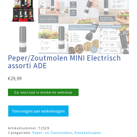
Peper/Zoutmolen MINI Electrisch
assorti ADE
€
29,99
Op voorraad in winkel en webshop
Peper/Zoutmolen
Toevoegen aan winkelwagen
MINI
Electrisch
assorti
ADE
Artikelnummer:
T2529
aantal
Categorieën:
Peper- en Zoutmolens
,
Keukenhulpen