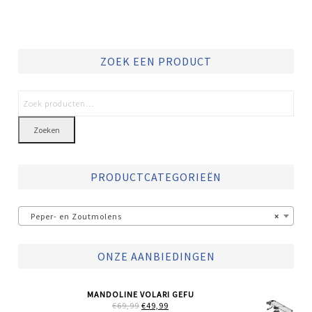
ZOEK EEN PRODUCT
Zoeken
PRODUCTCATEGORIEËN
Peper- en Zoutmolens
×
ONZE AANBIEDINGEN
MANDOLINE VOLARI GEFU
OORSPRONKELIJKE
HUIDIGE
€
69,99
€
49,99