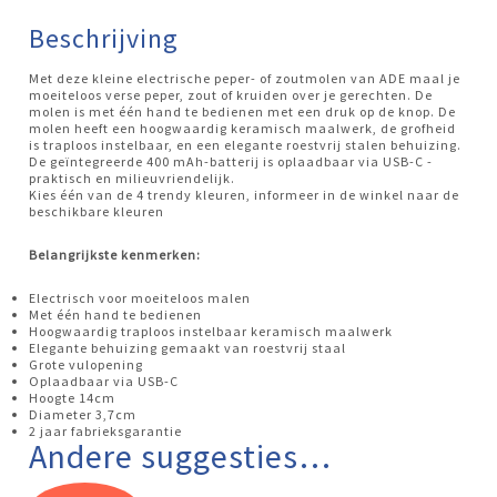
Beschrijving
Met deze kleine electrische peper- of zoutmolen van ADE maal je
moeiteloos verse peper, zout of kruiden over je gerechten. De
molen is met één hand te bedienen met een druk op de knop. De
molen heeft een hoogwaardig keramisch maalwerk, de grofheid
is traploos instelbaar, en een elegante roestvrij stalen behuizing.
De geïntegreerde 400 mAh-batterij is oplaadbaar via USB-C -
praktisch en milieuvriendelijk.
Kies één van de 4 trendy kleuren, informeer in de winkel naar de
beschikbare kleuren
Belangrijkste kenmerken:
Electrisch voor moeiteloos malen
Met één hand te bedienen
Hoogwaardig traploos instelbaar keramisch maalwerk
Elegante behuizing gemaakt van roestvrij staal
Grote vulopening
Oplaadbaar via USB-C
Hoogte 14cm
Diameter 3,7cm
2 jaar fabrieksgarantie
Andere suggesties…